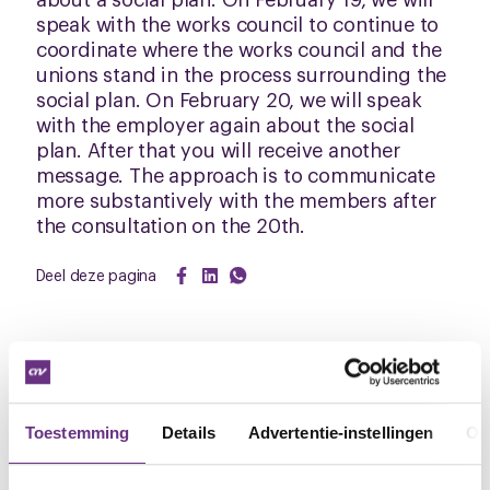
speak with the works council to continue to
coordinate where the works council and the
unions stand in the process surrounding the
social plan. On February 20, we will speak
with the employer again about the social
plan. After that you will receive another
message. The approach is to communicate
more substantively with the members after
the consultation on the 20th.
Deel deze pagina
Arjan Baselmans
bestuurder CNV
M.: 06 47 82 68 69
E.:
a.baselmans@cnv.nl
Toestemming
Details
Advertentie-instellingen
Ov