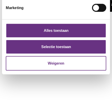
meeting 7th of July...
intrekken in de Cookieverklaring.
Marketing
We gebruiken cookies om content en advertenties te
personaliseren, om functies voor social media te bieden
en om ons websiteverkeer te analyseren. Ook delen we
Alles toestaan
informatie over uw gebruik van onze site met onze
partners voor social media, adverteren en analyse. Deze
partners kunnen deze gegevens combineren met andere
Selectie toestaan
informatie die u aan ze heeft verstrekt of die ze hebben
verzameld op basis van uw gebruik van hun services.
Weigeren
U kunt uw toestemming op elk moment wijzigen of
intrekken via de
cookieverklaring
of door te klikken op
het ronde cookie-instellingenicoontje linksonder op de
pagina.