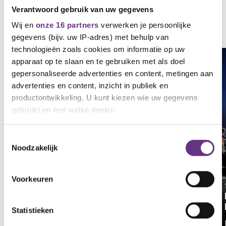
Verantwoord gebruik van uw gegevens
Gerelateerd nieuws
Wij en
onze 16 partners
verwerken je persoonlijke
Zie al het nieuws
gegevens (bijv. uw IP-adres) met behulp van
technologieën zoals cookies om informatie op uw
apparaat op te slaan en te gebruiken met als doel
NIEUWS
gepersonaliseerde advertenties en content, metingen aan
advertenties en content, inzicht in publiek en
productontwikkeling. U kunt kiezen wie uw gegevens
gebruikt en met welke doelen.
Als u het toestaat, willen we ook graag:
Toestemmingsselectie
Noodzakelijk
Informatie verzamelen over uw geografische
locatie, die tot een paar meter nauwkeurig kan zijn
Uw apparaat identificeren door het actief te
Voorkeuren
scannen op specifieke eigenschappen (fingerprinting)
29 juni 2026
CNV Nexperia 7th of July - members
Lees meer over hoe uw persoonlijke gegevens worden
meeting at 13.30
Statistieken
verwerkt en stel uw voorkeuren in het
detailgedeelte
in.
Please be invited to the hybrid union members
U kunt uw toestemming op elk moment wijzigen of