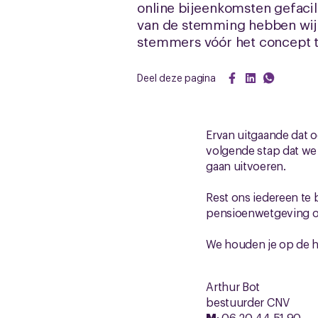
online bijeenkomsten gefaci
van de stemming hebben wij 
stemmers vóór het concept t
Deel deze pagina
Ervan uitgaande dat o
volgende stap dat we
gaan uitvoeren.
Rest ons iedereen te 
pensioenwetgeving ook
We houden je op de 
Arthur Bot
bestuurder CNV
M
: 06 20 44 51 90