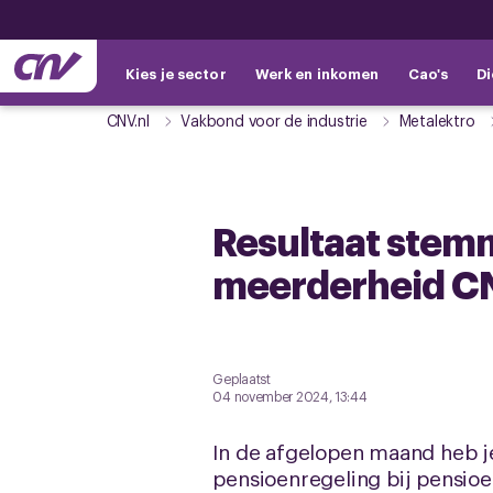
Kies je sector
Werk en inkomen
Cao's
Di
CNV.nl
Vakbond voor de industrie
Metalektro
Resultaat stem
meerderheid CN
Geplaatst
04 november 2024, 13:44
In de afgelopen maand heb j
pensioenregeling bij pensio