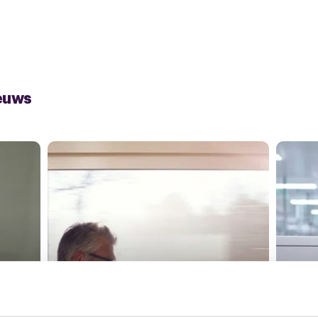
euws
23 juli 2026
22 ju