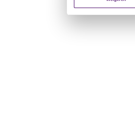
verstrekt of die ze hebben v
U kunt uw toestemming op el
cookie-instellingenicoontje l