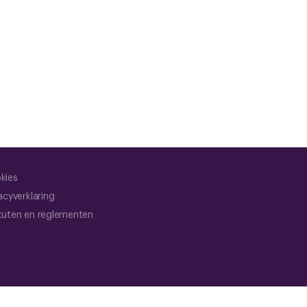
kies
acyverklaring
tuten en reglementen