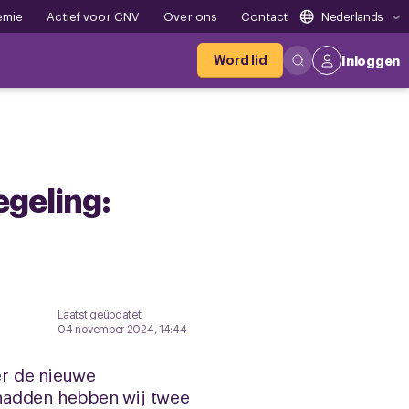
emie
Actief voor CNV
Over ons
Contact
Nederlands
Word lid
Inloggen
geling:
Laatst geüpdatet
04 november 2024, 14:44
er de nieuwe
 hadden hebben wij twee