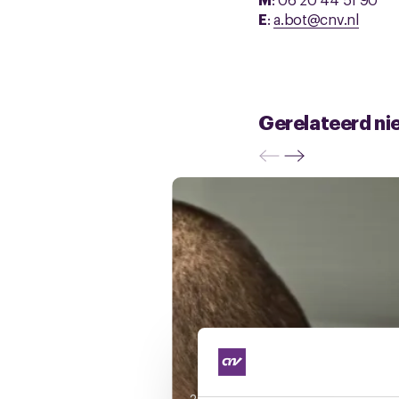
E
:
a.bot@cnv.nl
Gerelateerd ni
30 juli 2026