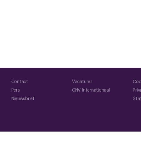
Contact
Vacatures
Coo
Pers
CNV Internationaal
Priv
Nieuwsbrief
Sta