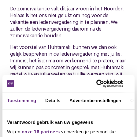
De zomervakantie valt dit jaar vroeg in het Noorden.
Helaas is het ons niet gelukt om nog voor de
vakantie een ledenvergadering in te plannen. We
zullen de ledenvergadering daarom na de
zomervakantie houden.
Het voorstel van Huhtamaki kunnen we dan ook
gelijk bespreken in de ledenvergadering met jullie.
Immers, het is prima om verkennend te praten, maar
wij kunnen pas concreet in gesprek met Huhtamaki
nadat wij van jullie weten wat jullie wensen zijn, wij
met jullie het arbeidsvoorwaardenbeleid van de
bond hebben besproken en wij van jullie weten wat
jullie van het voorstel van Huhtamaki vinden.
Toestemming
Details
Advertentie-instellingen
Ov
Traditiegetrouw hebben we een ledenvergadering
samen met de FNV ingepland, deze zal plaatsvinden
op:
Verantwoord gebruik van uw gegevens
Datum: Dinsdag 1 september
Wij en
onze 16 partners
verwerken je persoonlijke