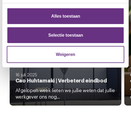
personaliseren, om functies voor social media te bieden
en om ons websiteverkeer te analyseren. Ook delen we
Alles toestaan
informatie over uw gebruik van onze site met onze
partners voor social media, adverteren en analyse. Deze
partners kunnen deze gegevens combineren met andere
Selectie toestaan
informatie die u aan ze heeft verstrekt of die ze hebben
verzameld op basis van uw gebruik van hun services.
Weigeren
U kunt uw toestemming op elk moment wijzigen of
intrekken via de
cookieverklaring
of door te klikken op
16 juli 2025
het ronde cookie-instellingenicoontje linksonder op de
Cao Huhtamaki | Verbeterd eindbod
pagina.
Afgelopen week lieten we jullie weten dat jullie
werkgever ons nog...