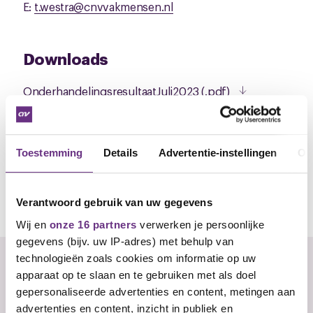
E:
t.westra@cnvvakmensen.nl
Downloads
OnderhandelingsresultaatJuli2023 (.pdf)
Toestemming
Details
Advertentie-instellingen
Ov
Heb je een vraag of opmerking voor de
Verantwoord gebruik van uw gegevens
onderhandelaar?
Wij en
onze 16 partners
verwerken je persoonlijke
gegevens (bijv. uw IP-adres) met behulp van
technologieën zoals cookies om informatie op uw
Er zijn nog geen reacties, wees de eerste!
apparaat op te slaan en te gebruiken met als doel
gepersonaliseerde advertenties en content, metingen aan
U
advertenties en content, inzicht in publiek en