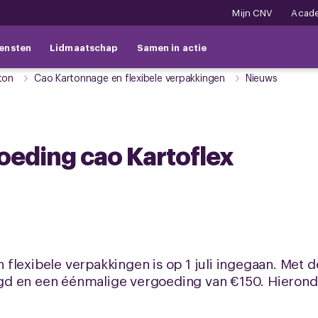
Mijn CNV
Acad
ensten
Lidmaatschap
Samen in actie
ton
Cao Kartonnage en flexibele verpakkingen
Nieuws
oeding cao Kartoflex
lexibele verpakkingen is op 1 juli ingegaan. Met de
d en een éénmalige vergoeding van €150. Hieronde