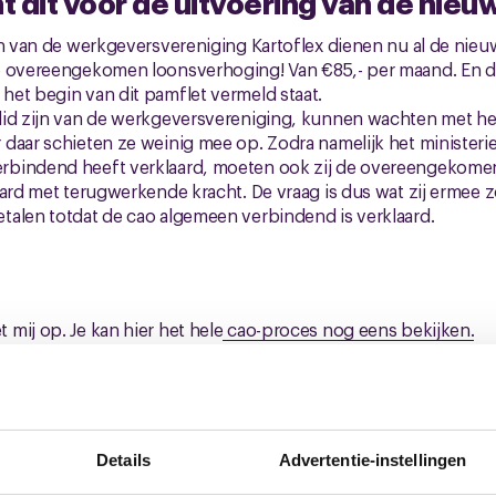
 dit voor de uitvoering van de nieu
jn van de werkgeversvereniging Kartoflex dienen nu al de nieu
e overeengekomen loonsverhoging! Van €85,- per maand. En d
het begin van dit pamflet vermeld staat.
lid zijn van de werkgeversvereniging, kunnen wachten met het
daar schieten ze weinig mee op. Zodra namelijk het ministerie 
rbindend heeft verklaard, moeten ook zij de overeengekome
aard met terugwerkende kracht. De vraag is dus wat zij ermee
talen totdat de cao algemeen verbindend is verklaard.
mij op. Je kan hier het hele
cao-proces nog eens bekijken.
 Daamen, FNV Procesindustrie,
estuurder CNV Vakmensen
j.kraan@cnvvakmensen.nl
Details
Advertentie-instellingen