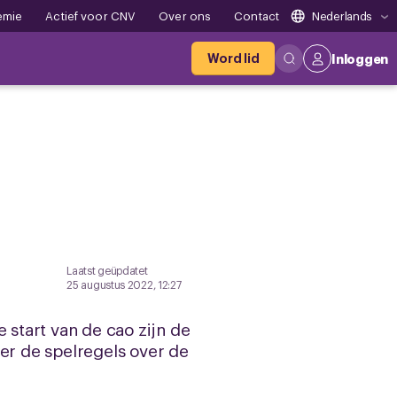
emie
Actief voor CNV
Over ons
Contact
Nederlands
Word lid
Inloggen
Laatst geüpdatet
25 augustus 2022, 12:27
 start van de cao zijn de
r de spelregels over de