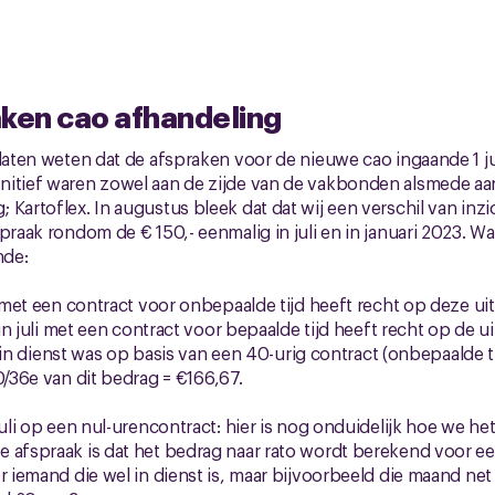
aken cao afhandeling
 laten weten dat de afspraken voor de nieuwe cao ingaande 1 ju
nitief waren zowel aan de zijde van de vakbonden alsmede aa
 Kartoflex. In augustus bleek dat dat wij een verschil van inz
praak rondom de € 150,- eenmalig in juli en in januari 2023. W
nde:
met een contract voor onbepaalde tijd heeft recht op deze ui
n juli met een contract voor bepaalde tijd heeft recht op de u
i in dienst was op basis van een 40-urig contract (onbepaalde 
0/36e van dit bedrag = €166,67.
 juli op een nul-urencontract: hier is nog onduidelijk hoe we 
 afspraak is dat het bedrag naar rato wordt berekend voor ee
or iemand die wel in dienst is, maar bijvoorbeeld die maand ne