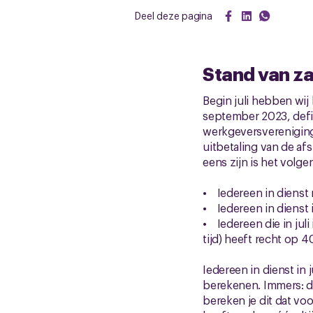
Deel deze pagina
Stand van z
Begin juli hebben wij
september 2023, defi
werkgeversvereniging;
uitbetaling van de afs
eens zijn is het volge
• Iedereen in dienst 
• Iedereen in dienst i
• Iedereen die in jul
tijd) heeft recht op 4
Iedereen in dienst in
berekenen. Immers: de
bereken je dit dat vo