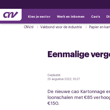
Kies je sector
Werk en inkomen
Cao's
Di
CNV.nl
Vakbond voor de industrie
Papier en kar
Eenmalige verg
Geplaatst
25 augustus 2022, 10:27
De nieuwe cao Kartonnage en f
loonschalen met €85 verhoog
€150.