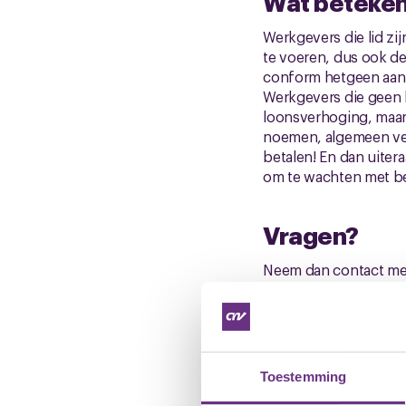
Wat betekent
Werkgevers die lid zi
te voeren, dus ook d
conform hetgeen aan 
Werkgevers die geen 
loonsverhoging, maar 
noemen, algemeen ve
betalen! En dan uiter
om te wachten met be
Vragen?
Neem dan contact met 
Mede namens Monique
Jacqueline Kraan, b
M
06 05160 2048 /
Toestemming