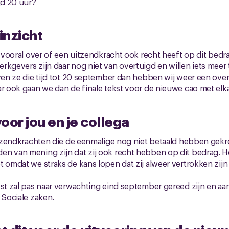
jd 20 uur?
inzicht
s vooral over of een uitzendkracht ook recht heeft op dit bedrag
kgevers zijn daar nog niet van overtuigd en willen iets meer t
ven ze die tijd tot 20 september dan hebben wij weer een ove
ar ook gaan we dan de finale tekst voor de nieuwe cao met elka
oor jou en je collega
uitzendkrachten die de eenmalige nog niet betaald hebben gek
n van mening zijn dat zij ook recht hebben op dit bedrag. He
t omdat we straks de kans lopen dat zij alweer vertrokken zij
ekst zal pas naar verwachting eind september gereed zijn en
 Sociale zaken.