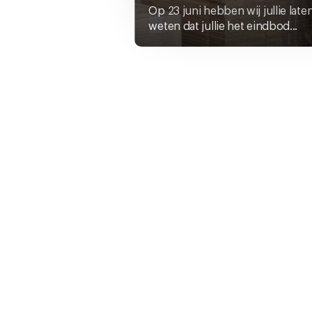
U kunt uw toestemming op el
Op 23 juni hebben wij jullie late
cookie-instellingenicoontje l
weten dat jullie het eindbod...