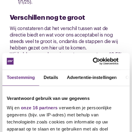
1/1/25).
Verschillen nog te groot
Wij constateren dat het verschil tussen wat de
directie biedt en wat voor ons acceptabel is nog
steeds veel te groot is, ondanks de stappen die wij
hebben gezet om hier uit te komen.
Wij hebben onze looneis eerst aangepast naar 10,5%
voor 1 jaar (10% op 1/7/24 en 0,5% op 1/1/25) en
daarna naar in totaal 11% voor een periode van 15
maanden (9,5% op 1/7/24 en 1,5% op 1/7/25).
Toestemming
Details
Advertentie-instellingen
Ov
Wij hebben ons uiterste best gedaan om met praten
hier uit te komen. Helaas is dat nog niet gelukt. Als
we terugdenken aan de ledenvergaderingen die we
Verantwoord gebruik van uw gegevens
in maart 2024 hebben gehouden, de sfeer en jullie
eisen voor de nieuwe cao dan maken we ons
Wij en
onze 16 partners
verwerken je persoonlijke
ernstige zorgen over het vervolgtraject. Dat hebben
gegevens (bijv. uw IP-adres) met behulp van
we de directie heel duidelijk laten weten. Voor een
technologieën zoals cookies om informatie op uw
onderhandelingsresultaat is veel meer nodig dan wat
apparaat op te slaan en te gebruiken met als doel
de directie heeft geboden.