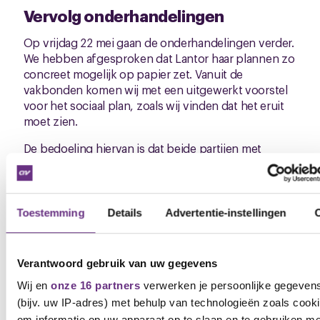
Vervolg onderhandelingen
Op vrijdag 22 mei gaan de onderhandelingen verder.
We hebben afgesproken dat Lantor haar plannen zo
concreet mogelijk op papier zet. Vanuit de
vakbonden komen wij met een uitgewerkt voorstel
voor het sociaal plan, zoals wij vinden dat het eruit
moet zien.
De bedoeling hiervan is dat beide partijen met
concrete voorstellen aan tafel zitten, zodat we
tijdens het volgende overleg grote stappen kunnen
maken in de onderhandelingen en verder kunnen
spreken over de inhoud van het sociaal plan.
Toestemming
Details
Advertentie-instellingen
Maak je collega lid
Verantwoord gebruik van uw gegevens
Juist bij verontrustende signalen over de toekomst
Wij en
onze 16 partners
verwerken je persoonlijke gegeven
van Lantor is het extra belangrijk om aangesloten te
(bijv. uw IP-adres) met behulp van technologieën zoals cook
zijn. Jij bent lid, dus jij snapt waarom dit zo
om informatie op uw apparaat op te slaan en te gebruiken me