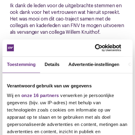
Ik dank de leden voor de uitgebrachte stemmen en
ook dank voor het vertrouwen wat hieruit spreekt.
Het was mooi om dit cao-traject samen met de
collega’s en kaderleden van FNV te mogen uitvoeren
als vervanger van collega Willem Kruithof.
Zodra de nieuwe teksten definitief zijn, zullen deze
algemeen verbindend worden verklaard en zal de
tekst op onze website
https://www.cnv.nl/industrie/textiel-en-
Toestemming
Details
Advertentie-instellingen
Ov
confectie/cao-textielverzorging/
worden
gepubliceerd.
Verantwoord gebruik van uw gegevens
Vragen of opmerkingen?
Wij en
onze 16 partners
verwerken je persoonlijke
gegevens (bijv. uw IP-adres) met behulp van
Nog vragen: stuur mij een email:
g.vandijk@cnv.nl
.
technologieën zoals cookies om informatie op uw
Gerard van Dijk
apparaat op te slaan en te gebruiken met als doel
Bestuurder CNV
gepersonaliseerde advertenties en content, metingen aan
advertenties en content, inzicht in publiek en