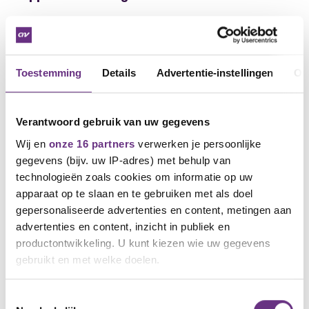
Klik hier om deel te nemen aan de vergadering
Je cao online
Toestemming
Details
Advertentie-instellingen
Ov
Op de cao-pagina van Bosch TT kun jij het hele cao-
proces volgen. Reageer of je stel je vragen en blijf
altijd op de hoogte van het laatste nieuws over jouw
Verantwoord gebruik van uw gegevens
cao-traject.
Ga direct naar jouw cao-pagina
.
Wij en
onze 16 partners
verwerken je persoonlijke
gegevens (bijv. uw IP-adres) met behulp van
Maak je collega lid!
technologieën zoals cookies om informatie op uw
Ben je blij met ons? Je kunt ons helpen om nog
apparaat op te slaan en te gebruiken met als doel
meer mensen blij te maken. Zoals een nog niet
gepersonaliseerde advertenties en content, metingen aan
georganiseerde collega. Hoe meer leden we
advertenties en content, inzicht in publiek en
hebben, hoe beter we kunnen onderhandelen over
productontwikkeling. U kunt kiezen wie uw gegevens
jouw arbeidsvoorwaarden. Een nieuw lid aanmelden
gebruikt en met welke doelen.
gaat heel eenvoudig, en je krijgt er zelf ook nog iets
moois voor terug. Ga voor informatie en
Als u het toestaat, willen we ook graag:
voorwaarden naar
Sluit je aan | Lid worden | CNV
Toestemmingsselectie