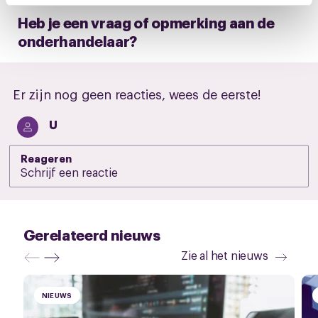
intrekken via de
cookieverklaring
of door te klikken op
Heb je een vraag of opmerking aan de
het ronde cookie-instellingenicoontje linksonder op de
onderhandelaar?
pagina.
Er zijn nog geen reacties, wees de eerste!
U
Reageren
Gerelateerd nieuws
Zie al het nieuws
NIEUWS