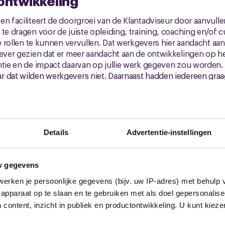
ontwikkeling
n faciliteert de doorgroei van de Klantadviseur door aanvullend
 te dragen voor de juiste opleiding, training, coaching en/of
nde rollen te kunnen vervullen. Dat werkgevers hier aandacht a
iever gezien dat er meer aandacht aan de ontwikkelingen op h
ntie en de impact daarvan op jullie werk gegeven zou worden. D
r dat wilden werkgevers niet. Daarnaast hadden iedereen graa
voor een opleiding naar eigen keuze gegund. Dat vonden we
ijke beoordeling)
Details
Advertentie-instellingen
g op basis van je prestatie is ook in dit eindbod uitgeschakeld
riodieke loonsverhoging als je goed presteert. Door de ber
w gegevens
vig kunnen zijn, ook als je de cao niet zou verlengen. Echter
erken je persoonlijke gegevens (bijv. uw IP-adres) met behulp 
evig en zetten daarom de hele PA uit voor 2024.
apparaat op te slaan en te gebruiken met als doel gepersonalise
niet zou verlengen (leden van vakbonden stemmen tegen), dan heeft
 content, inzicht in publiek en productontwikkeling. U kunt kiez
gen dat mensen die in 31-12-2023 in dienst waren en in 2024 ook i