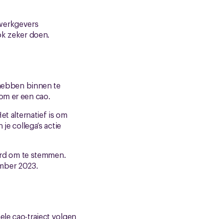
 werkgevers
ok zeker doen.
d hebben binnen te
om er een cao.
et alternatief is om
je collega’s actie
uurd om te stemmen.
ember 2023.
ele cao-traject volgen