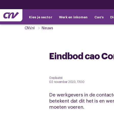
Kies je sector
Werk en inkomen
Cao's
Di
CNV.nl
Nieuws
Eindbod cao Co
Geplaatst
02 november 2023, 17:00
De werkgevers in de contact
betekent dat dit het is en wer
moeten voeren.