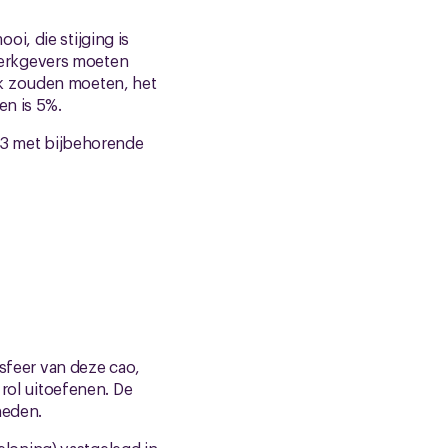
i, die stijging is
werkgevers moeten
jk zouden moeten, het
en is 5%.
2-3 met bijbehorende
ssfeer van deze cao,
 rol uitoefenen. De
heden.