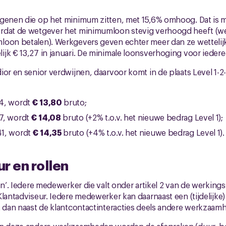
genen die op het minimum zitten, met 15,6% omhoog. Dat is moo
rdat de wetgever het minimumloon stevig verhoogd heeft (
loon betalen). Werkgevers geven echter meer dan ze wetteli
jk € 13,27 in januari. De minimale loonsverhoging voor iedere
ior en senior verdwijnen, daarvoor komt in de plaats Level 1-
94, wordt
€ 13,80
bruto;
17, wordt
€ 14,08
bruto (+2% t.o.v. het nieuwe bedrag Level 1);
41, wordt
€ 14,35
bruto (+4% t.o.v. het nieuwe bedrag Level 1).
r en rollen
en’. Iedere medewerker die valt onder artikel 2 van de werking
lantadviseur. Iedere medewerker kan daarnaast een (tijdelijke)
t dan naast de klantcontactinteracties deels andere werkzaam