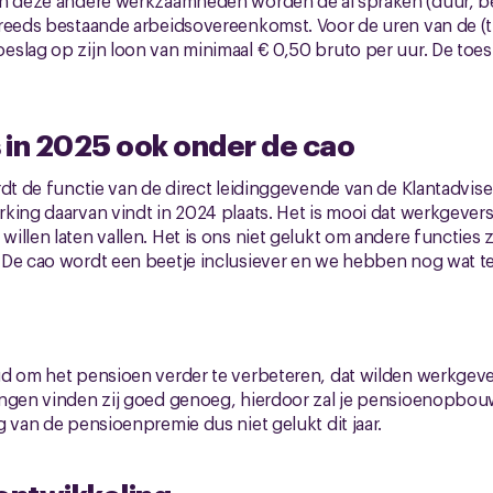
an deze andere werkzaamheden worden de afspraken (duur, be
reeds bestaande arbeidsovereenkomst. Voor de uren van de (tij
slag op zijn loon van minimaal € 0,50 bruto per uur. De toes
 in 2025 ook onder de cao
rdt de functie van de direct leidinggevende van de Klantadvi
king daarvan vindt in 2024 plaats. Het is mooi dat werkgeve
illen laten vallen. Het is ons niet gelukt om andere functies 
 De cao wordt een beetje inclusiever en we hebben nog wat te
gd om het pensioen verder te verbeteren, dat wilden werkgeve
ingen vinden zij goed genoeg, hierdoor zal je pensioenopbo
g van de pensioenpremie dus niet gelukt dit jaar.