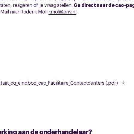
raten, reageren of je vraag stellen.
Ga direct naar de cao-pa
Mail naar Roderik Mol:
r.mol@cnv.nl
.
aat_cq_eindbod_cao_Facilitaire_Contactcenters (.pdf)
erking aan de onderhandelaar?