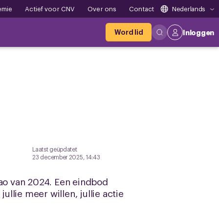
emie
Actief voor CNV
Over ons
Contact
Nederlands
Word lid
Inloggen
Laatst geüpdatet
23 december 2025, 14:43
ao van 2024. Een eindbod
llie meer willen, jullie actie