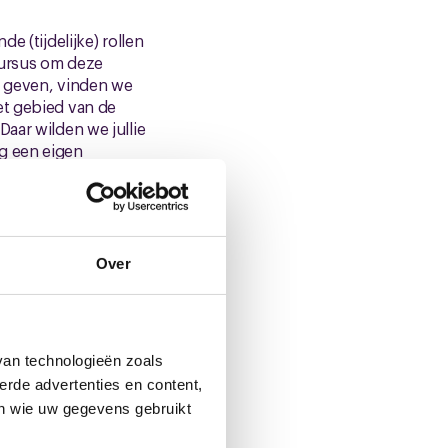
e (tijdelijke) rollen
 cursus om deze
an geven, vinden we
et gebied van de
aar wilden we jullie
g een eigen
rkgevers nog een
Over
. Je krijgt dus in
ekeningswijze zou de
 werkgevers vinden
van technologieën zoals
erde advertenties en content,
 de bepaling
en wie uw gegevens gebruikt
n dienst blijven, de PA