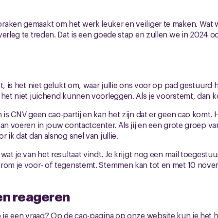
raken gemaakt om het werk leuker en veiliger te maken. Wat
verleg te treden. Dat is een goede stap en zullen we in 2024 o
et, is het niet gelukt om, waar jullie ons voor op pad gestuur
 het niet juichend kunnen voorleggen. Als je voorstemt, dan k
 is CNV geen cao-partij en kan het zijn dat er geen cao komt. H
an voeren in jouw contactcenter. Als jij en een grote groep van 
r ik dat dan alsnog snel van jullie.
 wat je van het resultaat vindt. Je krijgt nog een mail toegest
arom je voor- of tegenstemt. Stemmen kan tot en met 10 nov
en reageren
b je een vraag? Op de cao-pagina op onze website kun je het h