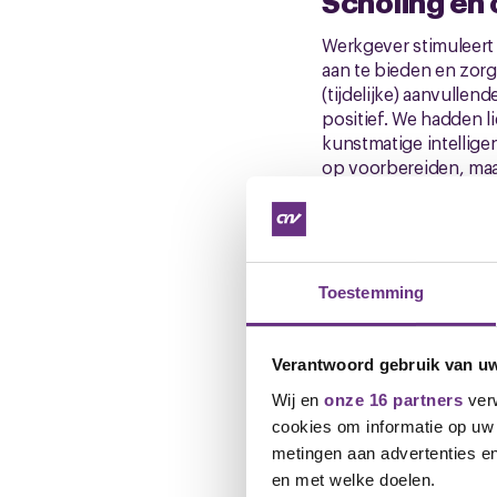
Scholing en 
Werkgever stimuleert e
aan te bieden en zorg
(tijdelijke) aanvulle
positief. We hadden l
kunstmatige intellige
op voorbereiden, maa
ontwikkelingsbudget 
brug te ver.
PA (Persoonl
Toestemming
De periodieke verhogin
2024 wederom geen pe
Verantwoord gebruik van u
verhoging in 2024 ste
Wij en
onze 16 partners
verw
deze verhoging te st
cookies om informatie op uw 
Uitleg
: Als je de cao 
metingen aan advertenties en
nawerking. Dat wil zeg
en met welke doelen.