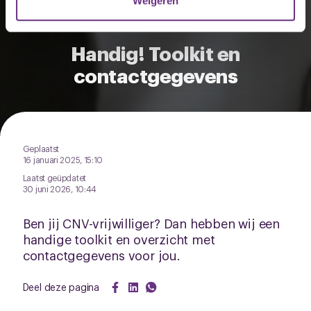
Weigeren
U kunt uw toestemming op elk moment wijzigen of
intrekken via de
cookieverklaring
of door te klikken op
Handig! Toolkit en
het ronde cookie-instellingenicoontje linksonder op de
contactgegevens
pagina.
Geplaatst
16 januari 2025, 15:10
Laatst geüpdatet
30 juni 2026, 10:44
Ben jij CNV-vrijwilliger? Dan hebben wij een
handige toolkit en overzicht met
contactgegevens voor jou.
Deel deze pagina