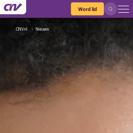
Word lid
CNV.nl
Nieuws