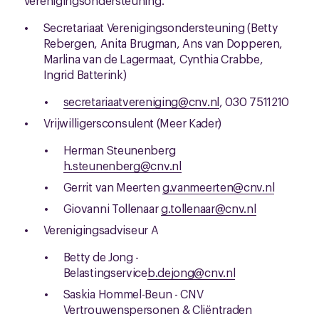
Verenigingsondersteuning.
Secretariaat Verenigingsondersteuning
(Betty
Rebergen, Anita Brugman, Ans van Dopperen,
Marlina van de Lagermaat, Cynthia Crabbe,
Ingrid Batterink)
secretariaatvereniging@cnv.nl
, 030 7511210
Vrijwilligersconsulent (Meer Kader)
Herman Steunenberg
h.steunenberg@cnv.nl
Gerrit van Meerten
g.vanmeerten@cnv.nl
Giovanni Tollenaar
g.tollenaar@cnv.nl
Verenigingsadviseur A
Betty de Jong -
Belastingservice
b.dejong@cnv.nl
Saskia Hommel-Beun - CNV
Vertrouwenspersonen & Cliëntraden