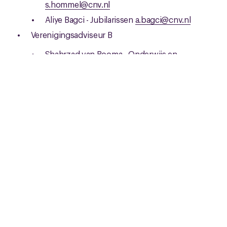
s.hommel@cnv.nl
Aliye Bagci - Jubilarissen
a.bagci@cnv.nl
Verenigingsadviseur B
Shahrzad van Booma - Onderwijs en
Diensten
s.vanbooma@cnv.nl
Wouter Zilverberg - Voeding, vervoer en
bouw
w.zilverberg@cnv.nl
Joep van Dijk - Zorg & Welzijn,industrie en
handel
j.vandijk@cnv.nl
Johan Slok - Overheid & Publieke Diensten
j.slok@cnv.nl
Doelgroepleiders
Casper Cornelisse - Jongeren
c.cornelisse@cnv.nl
Wouter Zilverberg - Anders Actieven
w.zilverberg@cnv.nl
Shahrzad van Booma - Zelfstandigen