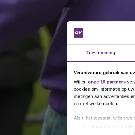
Toestemming
Verantwoord gebruik van u
Wij en
onze 16 partners
verw
cookies om informatie op uw 
metingen aan advertenties en
en met welke doelen.
Als u het toestaat, willen we
Informatie verzamelen
Uw apparaat identific