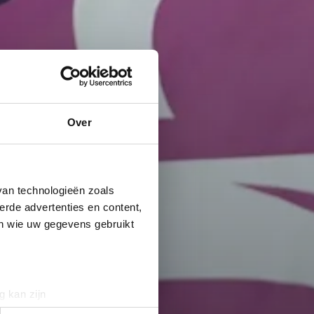
Over
van technologieën zoals
erde advertenties en content,
en wie uw gegevens gebruikt
g kan zijn
erprinting)