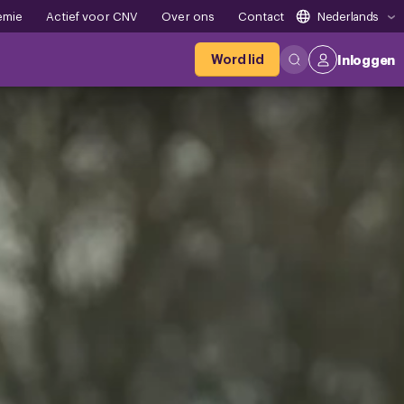
emie
Actief voor CNV
Over ons
Contact
Nederlands
Word lid
Inloggen