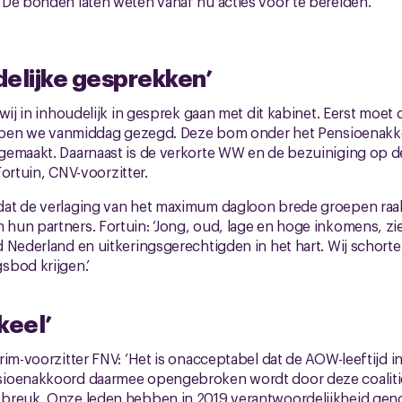
 De bonden laten weten vanaf nu acties voor te bereiden.
elijke gesprekken’
 wij in inhoudelijk in gesprek gaan met dit kabinet. Eerst moe
hebben we vanmiddag gezegd. Deze bom onder het Pensioenakk
gemaakt. Daarnaast is de verkorte WW en de bezuiniging op 
t Fortuin, CNV-voorzitter.
at de verlaging van het maximum dagloon brede groepen raak
un partners. Fortuin: ‘Jong, oud, lage en hoge inkomens, zi
 Nederland en uitkeringsgerechtigden in het hart. Wij schorten
sbod krijgen.’
keel’
rim-voorzitter FNV: ‘Het is onacceptabel dat de AOW-leeftijd 
ioenakkoord daarmee opengebroken wordt door deze coalitie. D
breuk. Onze leden hebben in 2019 verantwoordelijkheid ge