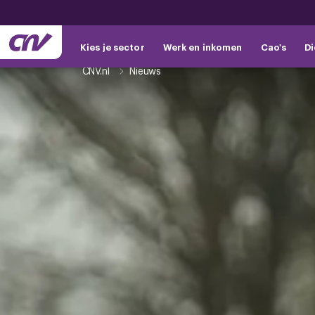
Kies je sector
Werk en inkomen
Cao's
Di
CNV.nl
Nieuws