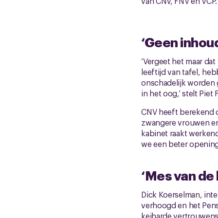
van CNV, FNV en VCP.
‘Geen inhoud
‘Vergeet het maar dat
leeftijd van tafel, 
onschadelijk worden 
in het oog,’ stelt Pie
CNV heeft berekend d
zwangere vrouwen en h
kabinet raakt werkend
we een beter opening
‘Mes van de 
Dick Koerselman, inte
verhoogd en het Pens
keiharde vertrouwens