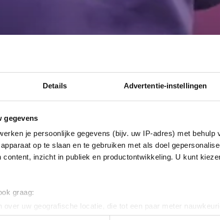
Details
Advertentie-instellingen
w gegevens
erken je persoonlijke gegevens (bijv. uw IP-adres) met behulp 
apparaat op te slaan en te gebruiken met als doel gepersonalise
 content, inzicht in publiek en productontwikkeling. U kunt kiez
 ook graag:
 over uw geografische locatie, die tot een paar meter nauwkeuri
eren door het actief te scannen op specifieke eigenschappen (fing