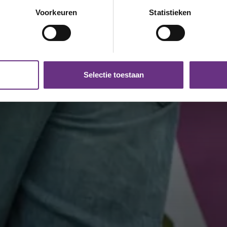
onlijke gegevens worden verwerkt en stel uw voorkeuren in he
Voorkeuren
Statistieken
jzigen of intrekken in de Cookieverklaring.
ent en advertenties te personaliseren, om functies voor social
. Ook delen we informatie over uw gebruik van onze site met on
e. Deze partners kunnen deze gegevens combineren met andere i
Selectie toestaan
erzameld op basis van uw gebruik van hun services.
k moment wijzigen of intrekken via de
cookieverklaring
of door
inksonder op de pagina.