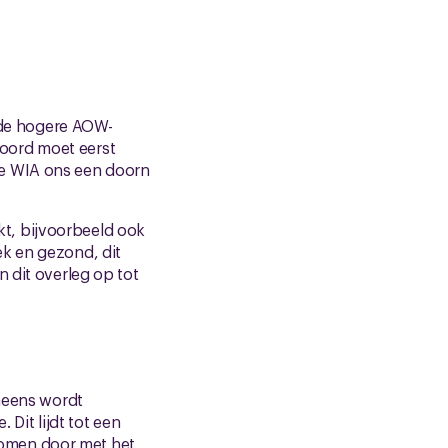
t de hogere AOW-
oord moet eerst
de WIA ons een doorn
t, bijvoorbeeld ook
ek en gezond, dit
 dit overleg op tot
ineens wordt
it lijdt tot een
nomen door met het