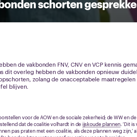
bonden schorten gesprekke
ebben de vakbonden FNV, CNV en VCP kennis gem
ens dit overleg hebben de vakbonden opnieuw duidel
 opschorten, zolang de onacceptabele maatregelen
el blijven.
oorstellen voor de AOW en de sociale zekerheid; de WW en de
tellend dat de coalitie volhardt in de
ijskoude plannen
. ‘Dit i
nnen pas praten met een coalitie, als deze plannen weg zijn,’ a