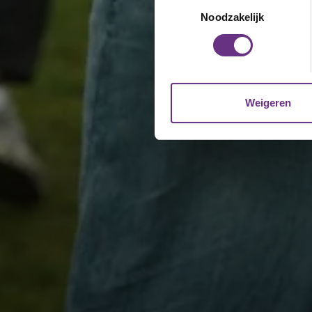
Toestemmingsselectie
Lees meer over hoe uw perso
Noodzakelijk
toestemming op elk moment wi
We gebruiken cookies om cont
websiteverkeer te analyseren
media, adverteren en analys
Weigeren
verstrekt of die ze hebben v
U kunt uw toestemming op el
cookie-instellingenicoontje l