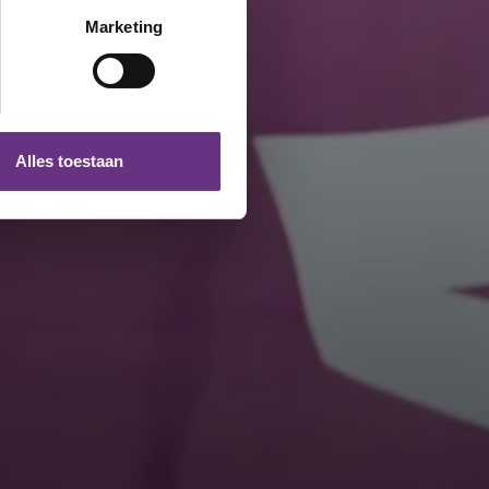
t
detailgedeelte
in. U kunt uw
Marketing
 media te bieden en om ons
ze partners voor social
nformatie die u aan ze heeft
Alles toestaan
 te klikken op het ronde