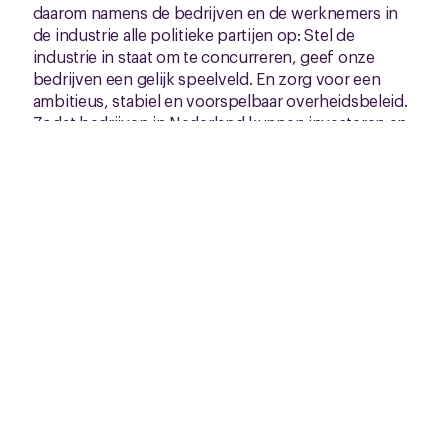
daarom namens de bedrijven en de werknemers in
de industrie alle politieke partijen op: Stel de
industrie in staat om te concurreren, geef onze
bedrijven een gelijk speelveld. En zorg voor een
ambitieus, stabiel en voorspelbaar overheidsbeleid.
Zodat bedrijven in Nederland kunnen investeren en
hier kunnen verduurzamen. Zodat goede banen
behouden blijven en we Nederland en Europa sterk
houden met eigen industrie. Het alarm om 12.00 uur
precies is bedoeld om dit signaal tot diep in Den
Haag te laten doordringen.
Lees ook in de Telegraaf:
Sociale partners slaan
alarm: ’Politiek van links tot rechts, red de
Nederlandse industrie!’
CNV peiling industrie juni 2025
403K