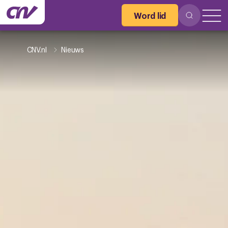
Word lid
CNV.nl
Nieuws