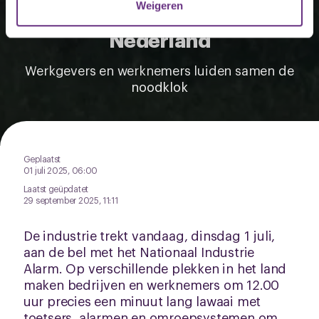
Weigeren
Industrie Alarm in heel
U kunt uw toestemming op elk moment wijzigen of
Nederland
intrekken via de
cookieverklaring
of door te klikken op
het ronde cookie-instellingenicoontje linksonder op de
Werkgevers en werknemers luiden samen de
pagina.
noodklok
Geplaatst
01 juli 2025, 06:00
Laatst geüpdatet
29 september 2025, 11:11
De industrie trekt vandaag, dinsdag 1 juli,
aan de bel met het Nationaal Industrie
Alarm. Op verschillende plekken in het land
maken bedrijven en werknemers om 12.00
uur precies een minuut lang lawaai met
toetsers, alarmen en omroepsystemen om