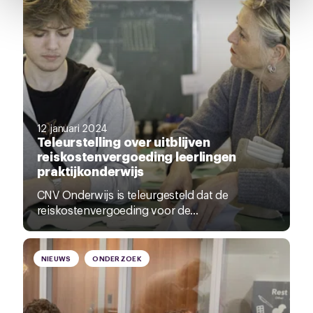
het ronde cookie-instellingenicoontje linksonder op de
pagina.
12 januari 2024
Teleurstelling over uitblijven
reiskostenvergoeding leerlingen
praktijkonderwijs
CNV Onderwijs is teleurgesteld dat de
reiskostenvergoeding voor de...
NIEUWS
ONDERZOEK