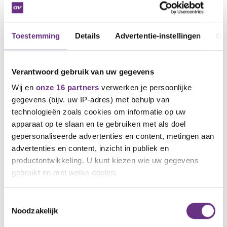
NIEUWS
Toestemming
Details
Advertentie-instellingen
Ov
Verantwoord gebruik van uw gegevens
Wij en
onze 16 partners
verwerken je persoonlijke
gegevens (bijv. uw IP-adres) met behulp van
technologieën zoals cookies om informatie op uw
apparaat op te slaan en te gebruiken met als doel
gepersonaliseerde advertenties en content, metingen aan
advertenties en content, inzicht in publiek en
15 mei 2024
Onderhandelingen cao Mbo van start
productontwikkeling. U kunt kiezen wie uw gegevens
gebruikt en met welke doelen.
vandaag zijn de onderhandelingen voor een
nieuwe cao mbo van start...
Als u het toestaat, willen we ook graag:
Toestemmingsselectie
Noodzakelijk
Informatie verzamelen over uw geografische
locatie, die tot een paar meter nauwkeurig kan zijn
NIEUWS