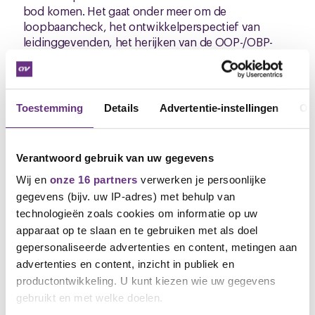
bod komen. Het gaat onder meer om de
loopbaancheck, het ontwikkelperspectief van
leidinggevenden, het herijken van de OOP-/OBP-
functies en overige onderwerpen.
Het volgend overleg vindt plaats op 10 juni 2026.
Heb je vragen of twijfels? Neem gerust contact met
Toestemming
Details
Advertentie-instellingen
Ov
ons op per onderstaande mail. We gaan graag met je
in gesprek.
Verantwoord gebruik van uw gegevens
De cao online
Wij en
onze 16 partners
verwerken je persoonlijke
Je kunt alle info over de cao-onderhandelingen
gegevens (bijv. uw IP-adres) met behulp van
terugvinden op de cao-pagina.
Ga direct naar jouw
technologieën zoals cookies om informatie op uw
cao-pagina mbo
. Daar kun je ook vragen stellen of
apparaat op te slaan en te gebruiken met als doel
reageren. Krijg je dit bericht per post dan kun je de
gepersonaliseerde advertenties en content, metingen aan
cao-pagina makkelijk vinden door naar
advertenties en content, inzicht in publiek en
www.cnv.nl/cao
te gaan en dan type je in de
productontwikkeling. U kunt kiezen wie uw gegevens
zoekbalk mbo.
gebruikt en met welke doelen.