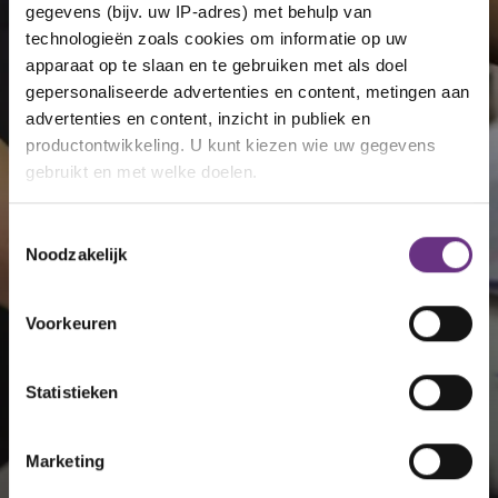
gegevens (bijv. uw IP-adres) met behulp van
technologieën zoals cookies om informatie op uw
apparaat op te slaan en te gebruiken met als doel
gepersonaliseerde advertenties en content, metingen aan
advertenties en content, inzicht in publiek en
productontwikkeling. U kunt kiezen wie uw gegevens
gebruikt en met welke doelen.
Als u het toestaat, willen we ook graag:
Toestemmingsselectie
Noodzakelijk
Informatie verzamelen over uw geografische
locatie, die tot een paar meter nauwkeurig kan zijn
Uw apparaat identificeren door het actief te
Voorkeuren
scannen op specifieke eigenschappen (fingerprinting)
Lees meer over hoe uw persoonlijke gegevens worden
Statistieken
verwerkt en stel uw voorkeuren in het
detailgedeelte
in.
U kunt uw toestemming op elk moment wijzigen of
intrekken in de Cookieverklaring.
Marketing