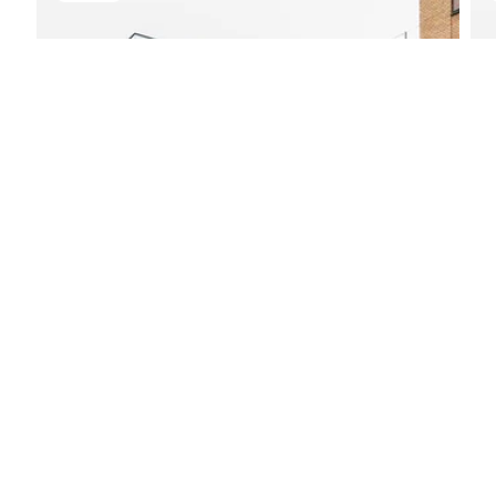
17 juli 2026
Leden CNV bij ObT wijzen cao af
De leden van CNV hebben het
onderhandelingsresultaat verworpen. Er...