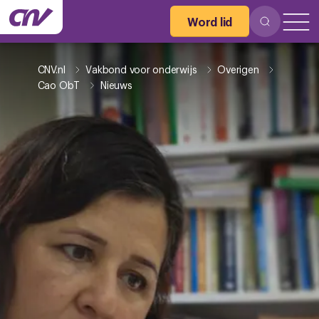
Word lid
CNV.nl
Vakbond voor onderwijs
Overigen
Cao ObT
Nieuws