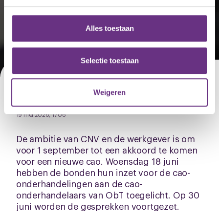
We gebruiken cookies om content en advertenties te
Wens akkoord cao ObT voor
personaliseren, om functies voor social media te bieden
en om ons websiteverkeer te analyseren. Ook delen we
1 september
Alles toestaan
informatie over uw gebruik van onze site met onze
partners voor social media, adverteren en analyse. Deze
partners kunnen deze gegevens combineren met andere
Selectie toestaan
informatie die u aan ze heeft verstrekt of die ze hebben
verzameld op basis van uw gebruik van hun services.
Geplaatst
Weigeren
20 juni 2025, 12:00
U kunt uw toestemming op elk moment wijzigen of
Laatst geüpdatet
19 mei 2026, 17:06
intrekken via de
cookieverklaring
of door te klikken op
het ronde cookie-instellingenicoontje linksonder op de
De ambitie van CNV en de werkgever is om
pagina.
voor 1 september tot een akkoord te komen
voor een nieuwe cao. Woensdag 18 juni
hebben de bonden hun inzet voor de cao-
onderhandelingen aan de cao-
onderhandelaars van ObT toegelicht. Op 30
juni worden de gesprekken voortgezet.