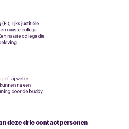
PI), rijks justitiële
een naaste collega
Een naaste collega die
beleving
j of zij welke
n kunnen na een
uning door de buddy
 van deze drie contactpersonen