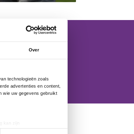
ect?
Over
 organisatie.
van technologieën zoals
erde advertenties en content,
en wie uw gegevens gebruikt
g kan zijn
erprinting)