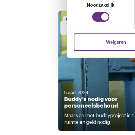
Lees meer over hoe uw perso
Noodzakelijk
toestemming op elk moment wi
INTERVIEW
NIEUWS
ONDERZOE
We gebruiken cookies om cont
websiteverkeer te analyseren
media, adverteren en analys
Weigeren
verstrekt of die ze hebben v
U kunt uw toestemming op el
cookie-instellingenicoontje l
8 april 2024
Buddy’s nodig voor
personeelsbehoud
Maar voor het buddyproject is ti
ruimte en geld nodig