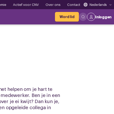
emie
Actief voor CNV
Over ons
Contact
Nederlands
Word lid
Inloggen
het helpen om je hart te
R-medewerker. Ben je in een
er je ei kwijt? Dan kun je,
een opgeleide collega in