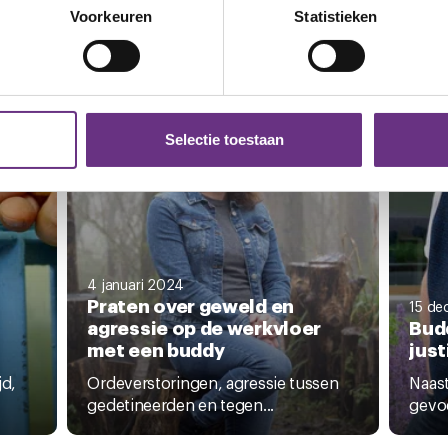
onlijke gegevens worden verwerkt en stel uw voorkeuren in he
Voorkeuren
Statistieken
jzigen of intrekken in de Cookieverklaring.
K
INTERVIEW
NIEU
ent en advertenties te personaliseren, om functies voor social
. Ook delen we informatie over uw gebruik van onze site met on
e. Deze partners kunnen deze gegevens combineren met andere i
Selectie toestaan
erzameld op basis van uw gebruik van hun services.
k moment wijzigen of intrekken via de
cookieverklaring
of door
inksonder op de pagina.
4 januari 2024
Praten over geweld en
15 de
agressie op de werkvloer
Budd
met een buddy
just
jd,
Ordeverstoringen, agressie tussen
Naast
gedetineerden en tegen...
gevoe