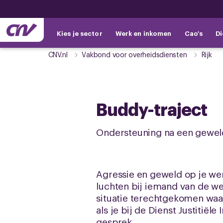
Kies je sector
Werk en inkomen
Cao's
Di
CNV.nl
Vakbond voor overheidsdiensten
Rijk
Buddy-traject
Ondersteuning na een geweld
Agressie en geweld op je wer
luchten bij iemand van de we
situatie terechtgekomen waar 
als je bij de Dienst Justitiël
gesprek.