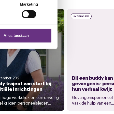
t
detailgedeelte
in. U kunt uw
Marketing
WS
INTERVIEW
 media te bieden en om ons
ze partners voor social
nformatie die u aan ze heeft
Alles toestaan
 te klikken op het ronde
Bij een buddy kan
cember 2021
y traject van start bij
gevangenis- pers
itiële inrichtingen
hun verhaal kwijt
 hoge werkdruk en een onveilig
Gevangenispersoneel 
l krijgen personeelsleden...
vaak de hulp van een...