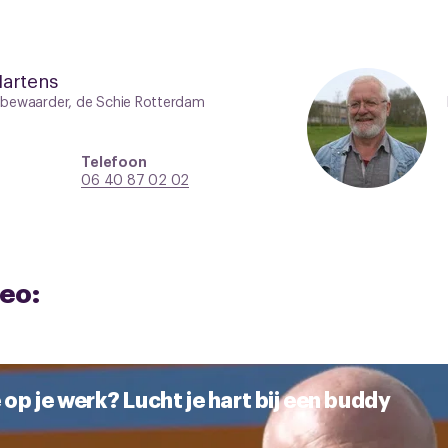
artens
 bewaarder, de Schie Rotterdam
Telefoon
06 40 87 02 02
deo:
op je werk? Lucht je hart bij een buddy