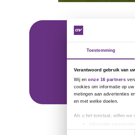
Mee
Toestemming
Download de 
Verantwoord gebruik van u
Wij en
onze 16 partners
verw
cookies om informatie op uw 
metingen aan advertenties en
en met welke doelen.
Als u het toestaat, willen we
Informatie verzamelen
Lees verder ove
Uw apparaat identific
Toestemmingsselectie