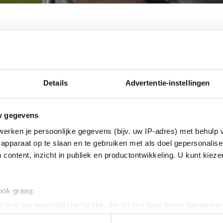
r weten over het Buddy-traj
Details
Advertentie-instellingen
folder en verspreid deze bijvoorbeeld bij jou in de
w gegevens
Download de folder
erken je persoonlijke gegevens (bijv. uw IP-adres) met behulp 
apparaat op te slaan en te gebruiken met als doel gepersonalise
 content, inzicht in publiek en productontwikkeling. U kunt kiez
 ook graag:
 over uw geografische locatie, die tot een paar meter nauwkeuri
r het buddy-traject
eren door het actief te scannen op specifieke eigenschappen (fing