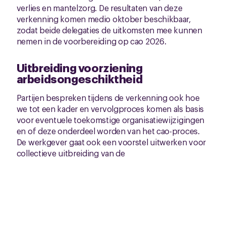
verlies en mantelzorg. De resultaten van deze
verkenning komen medio oktober beschikbaar,
zodat beide delegaties de uitkomsten mee kunnen
nemen in de voorbereiding op cao 2026.
Uitbreiding voorziening
arbeidsongeschiktheid
Partijen bespreken tijdens de verkenning ook hoe
we tot een kader en vervolgproces komen als basis
voor eventuele toekomstige organisatiewijzigingen
en of deze onderdeel worden van het cao-proces.
De werkgever gaat ook een voorstel uitwerken voor
collectieve uitbreiding van de
arbeidsongeschiktheidsvoorziening. Deze
aanvullende voorziening wordt bekostigd vanuit
een gedeelte van de huidige (bruto) bijdrage in de
ziektekosten. De beoogde ingangsdatum is 1 juli
2025 en de uitwerking wordt afgestemd met (de
kaderleden van) de bonden.