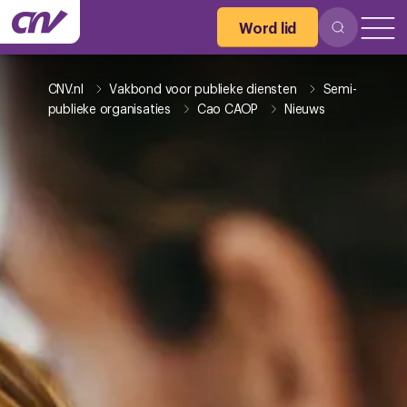
Word lid
CNV.nl
Vakbond voor publieke diensten
Semi-
publieke organisaties
Cao CAOP
Nieuws