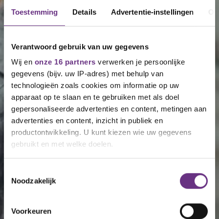
Toestemming
Details
Advertentie-instellingen
Ov
Verantwoord gebruik van uw gegevens
Wij en
onze 16 partners
verwerken je persoonlijke
gegevens (bijv. uw IP-adres) met behulp van
technologieën zoals cookies om informatie op uw
apparaat op te slaan en te gebruiken met als doel
gepersonaliseerde advertenties en content, metingen aan
advertenties en content, inzicht in publiek en
productontwikkeling. U kunt kiezen wie uw gegevens
gebruikt en met welke doelen.
Als u het toestaat, willen we ook graag:
Toestemmingsselectie
Noodzakelijk
Informatie verzamelen over uw geografische
locatie, die tot een paar meter nauwkeurig kan zijn
Uw apparaat identificeren door het actief te
Voorkeuren
scannen op specifieke eigenschappen (fingerprinting)