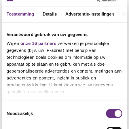
Toestemming
Details
Advertentie-instellingen
Ov
Verantwoord gebruik van uw gegevens
Wij en
onze 16 partners
verwerken je persoonlijke
gegevens (bijv. uw IP-adres) met behulp van
technologieën zoals cookies om informatie op uw
apparaat op te slaan en te gebruiken met als doel
29 december 2021
gepersonaliseerde advertenties en content, metingen aan
Mag salaris worden ingehouden van
advertenties en content, inzicht in publiek en
een arbeidsongeschikte werknemer
die met vakantie gaat?
productontwikkeling. U kunt kiezen wie uw gegevens
gebruikt en met welke doelen.
Serie: vragen van de werkvloer
Als u het toestaat, willen we ook graag:
Toestemmingsselectie
Noodzakelijk
Informatie verzamelen over uw geografische
locatie, die tot een paar meter nauwkeurig kan zijn
Uw apparaat identificeren door het actief te