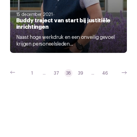
15 december 2021
Buddy traject van start bij justitiële
inrichtingen
Naast hoge werkdruk en een onveilig gevoel
krijgen personeelsleden...
1
...
37
38
39
...
46