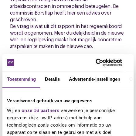
arbeidscontracten in omroepland beteugelen. De
commissie Borstlap heeft hier een advies over
geschreven.
De vraag is wat uit dit rapport in het regeerakkoord
wordt opgenomen. Meer duidelijkheid in de nieuwe
wet- en regelgeving maakt het mogelijk concretere
afspraken te maken in de nieuwe cao.
Ondanks zorgvuldig handelen, is het niet gelukt
voor 31 december aansluitend een nieuwe cao af te
sluiten. We zijn echter wel op stoom.
Maandag 24 januari staat een nieuw overleg
Toestemming
Details
Advertentie-instellingen
Ov
gepland. Hopelijk lukt het dan tot een akkoord te
komen. Indien je vragen hebt, kun je altijd mailen.
Verantwoord gebruik van uw gegevens
Voor nu wensen wij jullie fijne dagen toe. Maak er
Wij en
onze 16 partners
verwerken je persoonlijke
wat van ondanks alle beperkingen maar blijf vooral
gegevens (bijv. uw IP-adres) met behulp van
gezond!
technologieën zoals cookies om informatie op uw
apparaat op te slaan en te gebruiken met als doel