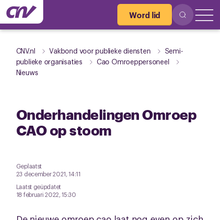
Word lid
CNV.nl
Vakbond voor publieke diensten
Semi-
publieke organisaties
Cao Omroeppersoneel
Nieuws
Onderhandelingen Omroep
CAO op stoom
Geplaatst
23 december 2021, 14:11
Laatst geüpdatet
18 februari 2022, 15:30
De nieuwe omroep cao laat nog even op zich