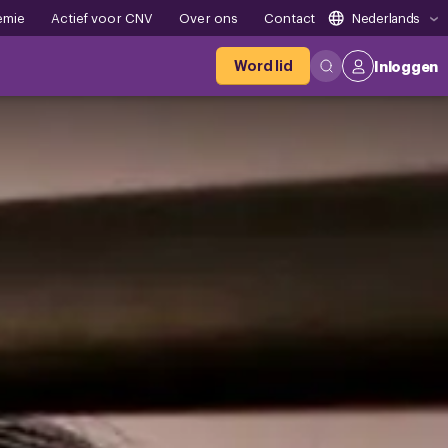
emie
Actief voor CNV
Over ons
Contact
Nederlands
Word lid
Inloggen