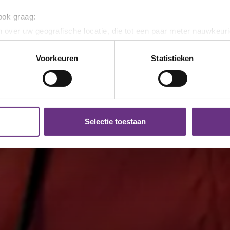
 ook graag:
 over uw geografische locatie, die tot een paar meter nauwkeuri
eren door het actief te scannen op specifieke eigenschappen (fing
onlijke gegevens worden verwerkt en stel uw voorkeuren in he
Voorkeuren
Statistieken
jzigen of intrekken in de Cookieverklaring.
ent en advertenties te personaliseren, om functies voor social
. Ook delen we informatie over uw gebruik van onze site met on
e. Deze partners kunnen deze gegevens combineren met andere i
Selectie toestaan
erzameld op basis van uw gebruik van hun services.
k moment wijzigen of intrekken via de
cookieverklaring
of door
inksonder op de pagina.