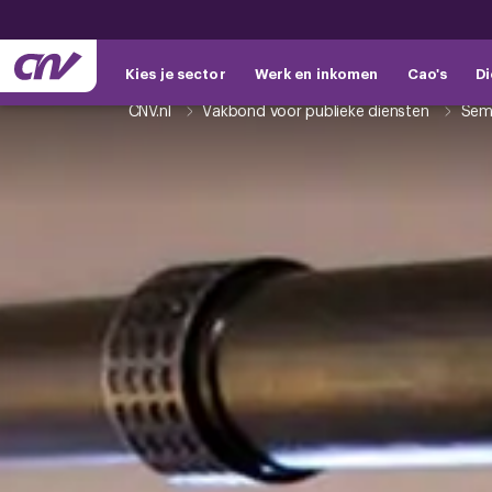
Kies je sector
Werk en inkomen
Cao's
Di
CNV.nl
Vakbond voor publieke diensten
Semi