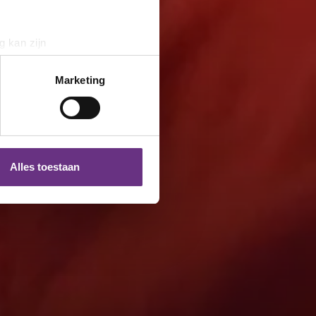
g kan zijn
erprinting)
t
detailgedeelte
in. U kunt uw
Marketing
 media te bieden en om ons
ze partners voor social
nformatie die u aan ze heeft
Alles toestaan
 te klikken op het ronde