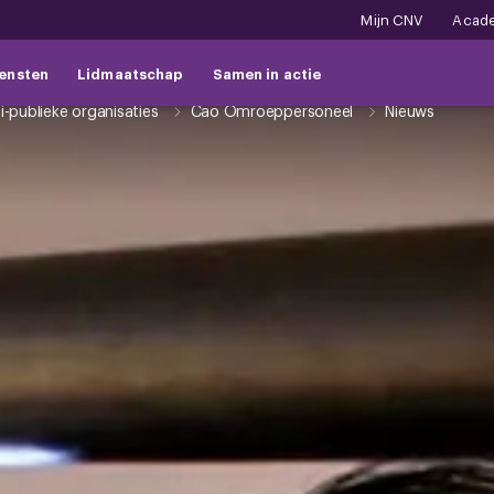
Mijn CNV
Acad
ensten
Lidmaatschap
Samen in actie
-publieke organisaties
Cao Omroeppersoneel
Nieuws