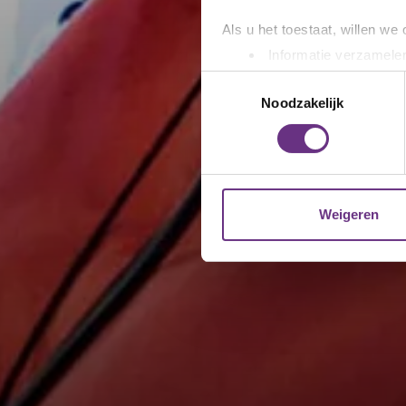
Als u het toestaat, willen we
Informatie verzamelen
Uw apparaat identific
Toestemmingsselectie
Lees meer over hoe uw perso
Noodzakelijk
toestemming op elk moment wi
We gebruiken cookies om cont
websiteverkeer te analyseren
media, adverteren en analys
Weigeren
verstrekt of die ze hebben v
U kunt uw toestemming op el
cookie-instellingenicoontje l