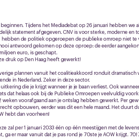
 beginnen. Tijdens het Mediadebat op 26 januari hebben we 
elijk statement afgegeven. CNV is voor sterke, moderne en
 hebben de politiek opgeroepen de publieke omroep niet te 
n mooi antwoord gekomen op deze oproep: de eerder aangekon
miljoen euro, is geschapt.
ze druk op Den Haag heeft gewerkt!
overige plannen vanuit het coalitieakkoord ronduit dramatisch v
nde in Nederland. Zeker in deze sector.
tkering die je krijgt wanneer je je baan verliest. Ook wanneer j
iets dat helaas ook bij de Publieke Omroepen veelvuldig voor
 weken voorafgaand aan je ontslag hebben gewerkt. Per gewerk
echt opbouwen, eerder was dit een hele maand. Het duurt dus
WW hebt dan voorheen!
eze zal per 1 januari 2033 één op één meestijgen met de levens
, ga er maar vanuit dat je pas rond je 70ste je AOW krijgt. 70!