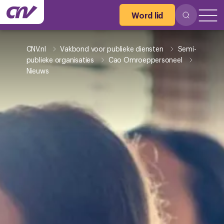
Word lid
CNV.nl
Vakbond voor publieke diensten
Semi-
publieke organisaties
Cao Omroeppersoneel
Nieuws