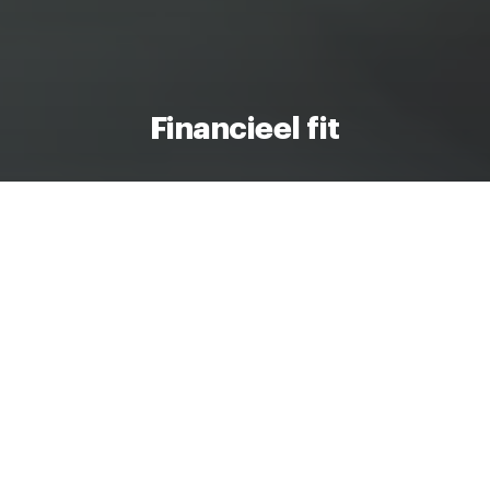
Financieel fit
Niet iedereen heeft zijn financiën goed op
orde. Terwijl het wel belangrijk is om
overzicht te hebben. Denk hierbij aan je
inkomen, maar ook je uitgaven. Hoe meer
zicht je hierop hebt, hoe minder stress en
meer ruimte je voor jezelf creëert. Op deze
pagina lees je daarom onze tips om weer
financieel fit te worden.