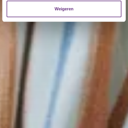
verzameld op basis van uw gebruik van hun services.
Weigeren
U kunt uw toestemming op elk moment wijzigen of
intrekken via de
cookieverklaring
of door te klikken op
het ronde cookie-instellingenicoontje linksonder op de
pagina.