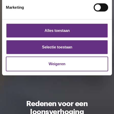
intrekken in de Cookieverklaring.
Marketing
We gebruiken cookies om content en advertenties te
personaliseren, om functies voor social media te bieden
en om ons websiteverkeer te analyseren. Ook delen we
Alles toestaan
informatie over uw gebruik van onze site met onze
partners voor social media, adverteren en analyse. Deze
partners kunnen deze gegevens combineren met andere
Selectie toestaan
informatie die u aan ze heeft verstrekt of die ze hebben
verzameld op basis van uw gebruik van hun services.
Weigeren
U kunt uw toestemming op elk moment wijzigen of
intrekken via de
cookieverklaring
of door te klikken op
het ronde cookie-instellingenicoontje linksonder op de
pagina.
Redenen voor een
loonsverhoging