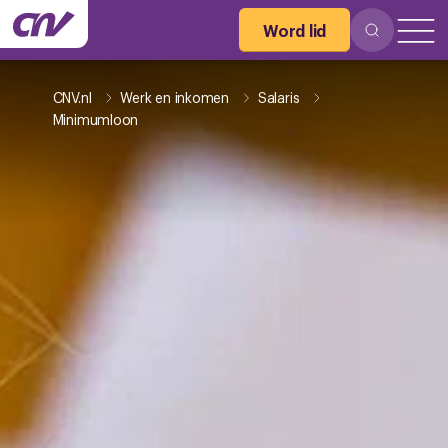
Word lid
CNV.nl
Werk en inkomen
Salaris
Minimumloon