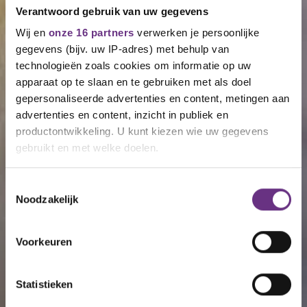
Verantwoord gebruik van uw gegevens
Wij en
onze 16 partners
verwerken je persoonlijke
gegevens (bijv. uw IP-adres) met behulp van
technologieën zoals cookies om informatie op uw
apparaat op te slaan en te gebruiken met als doel
gepersonaliseerde advertenties en content, metingen aan
advertenties en content, inzicht in publiek en
productontwikkeling. U kunt kiezen wie uw gegevens
gebruikt en met welke doelen.
Als u het toestaat, willen we ook graag:
Toestemmingsselectie
Noodzakelijk
Informatie verzamelen over uw geografische
locatie, die tot een paar meter nauwkeurig kan zijn
Uw apparaat identificeren door het actief te
Voorkeuren
scannen op specifieke eigenschappen (fingerprinting)
Lees meer over hoe uw persoonlijke gegevens worden
Statistieken
verwerkt en stel uw voorkeuren in het
detailgedeelte
in.
U kunt uw toestemming op elk moment wijzigen of