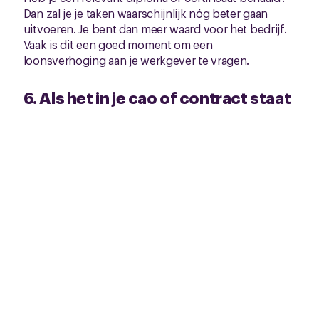
Dan zal je je taken waarschijnlijk nóg beter gaan
uitvoeren. Je bent dan meer waard voor het bedrijf.
Vaak is dit een goed moment om een
loonsverhoging aan je werkgever te vragen.
6. Als het in je cao of contract staat
Meestal staan in de cao afspraken over
loonsverhogingen. Vaak krijg je een vast percentage
aan salarisverhoging op basis van de reden.
Bijvoorbeeld op basis van je beoordeling. Of op
basis van de inflatiecorrectie. Dan wordt je loon
aangepast op basis van de inflatie.
Staat er in je cao dat je recht hebt op
loonsverhoging, maar krijg je die niet?
Neem dan
contact met op met onze juristen
. Wij helpen je
verder.
Onderhandel over je salaris