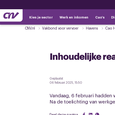
Kies je sector
Werk en inkomen
Cao's
Di
CNV.nl
Vakbond voor vervoer
Havens
Cao 
Inhoudelijke rea
Geplaatst
06 februari 2025, 15:50
Vandaag, 6 februari hadden w
Na de toelichting van werkge
Deel deze pagina