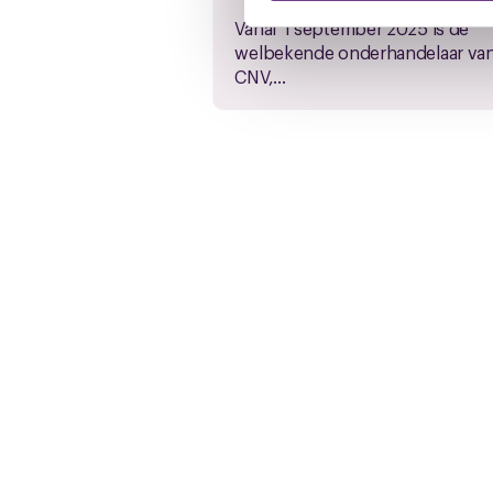
Vanaf 1 september 2025 is de
U kunt uw toestemming op el
welbekende onderhandelaar va
cookie-instellingenicoontje l
CNV,...