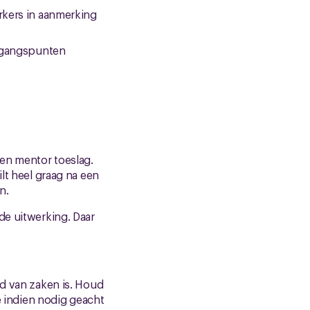
rkers in aanmerking
itgangspunten
en mentor toeslag.
lt heel graag na een
n.
de uitwerking. Daar
nd van zaken is. Houd
we indien nodig geacht