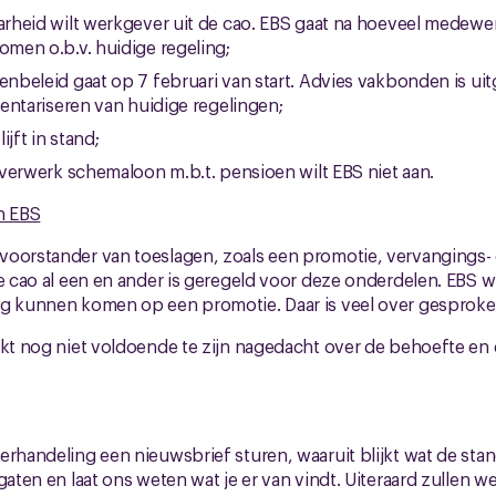
heid wilt werkgever uit de cao. EBS gaat na hoeveel medewe
men o.b.v. huidige regeling;
nbeleid gaat op 7 februari van start. Advies vakbonden is u
entariseren van huidige regelingen;
ijft in stand;
verwerk schemaloon m.b.t. pensioen wilt EBS niet aan.
n EBS
voorstander van toeslagen, zoals een promotie, vervangings- 
ge cao al een en ander is geregeld voor deze onderdelen. EBS wi
ug kunnen komen op een promotie. Daar is veel over gesproke
jkt nog niet voldoende te zijn nagedacht over de behoefte en 
erhandeling een nieuwsbrief sturen, waaruit blijkt wat de sta
gaten en laat ons weten wat je er van vindt. Uiteraard zullen 