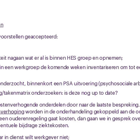
en
voorstellen geaccepteerd:
iteit nagaan wat er al is binnen HES groep en opnemen;
in een werkgroep de komende weken inventariseren om tot e
derzocht, binnenkort een PSA uitvoering (psychosociale arb
g/takenmatrix onderzoeken: is deze nog up to date?
kostenverhogende onderdelen door naar de laatste bespreking
nsverhoging
worden in de onderhandeling gekoppeld aan de o
t een ouderenregeling gaat kosten, dan gaan we in gesprek over
entuele bijdrage ziektekosten.
ar in dienst wilt werkgever niet;