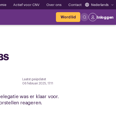
emie
Actief voor CNV
Over ons
Contact
Nederlands
Word lid
Inloggen
EBS
Laatst geüpdatet
06 februari 2025, 17:11
legatie was er klaar voor.
orstellen reageren.