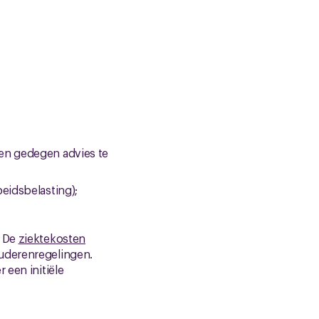
en gedegen advies te
eidsbelasting);
. De
ziektekosten
uderenregelingen.
 een initiële