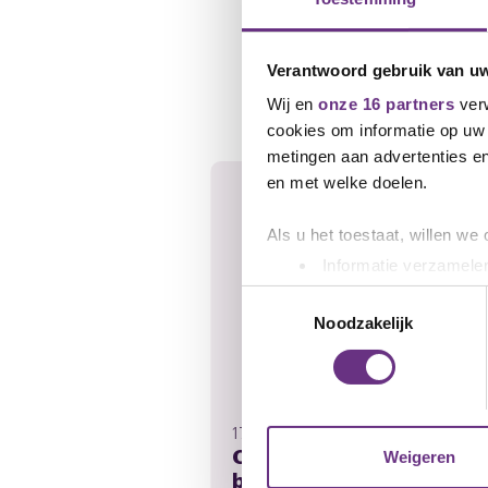
Verantwoord gebruik van u
Gerelateerd ni
Wij en
onze 16 partners
verw
cookies om informatie op uw 
metingen aan advertenties en
en met welke doelen.
Als u het toestaat, willen we
Informatie verzamelen
Uw apparaat identific
Toestemmingsselectie
Lees meer over hoe uw perso
Noodzakelijk
toestemming op elk moment wi
We gebruiken cookies om cont
websiteverkeer te analyseren
17 september 2025
CNV nieuwe onderhandel
media, adverteren en analys
Weigeren
bij HBTM
verstrekt of die ze hebben v