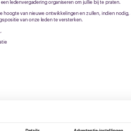
 een ledenvergadering organiseren om jullie bij te praten.
de hoogte van nieuwe ontwikkelingen en zullen, indien nodig
spositie van onze leden te versterken.
,
tie
_feb_25 (.pdf)
Details
Advertentie-instellingen