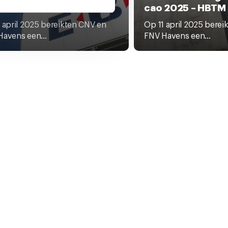
ultaat HBTM (ops)
cao 2025 – HBTM
 te klikken op het ronde
 april 2025 bereikten CNV en
Op 11 april 2025 bere
avens een...
FNV Havens een...