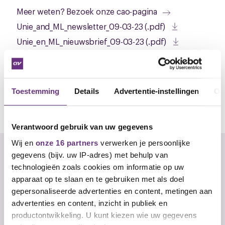
Meer weten? Bezoek onze cao-pagina
Unie_and_ML_newsletter_09-03-23 (.pdf)
Unie_en_ML_nieuwsbrief_09-03-23 (.pdf)
Toestemming
Details
Advertentie-instellingen
Ov
Stel hier je vraag aan de onderhandelaar
Verantwoord gebruik van uw gegevens
Wij en
onze 16 partners
verwerken je persoonlijke
Er zijn nog geen reacties, wees de eerste!
gegevens (bijv. uw IP-adres) met behulp van
technologieën zoals cookies om informatie op uw
U
apparaat op te slaan en te gebruiken met als doel
gepersonaliseerde advertenties en content, metingen aan
Reageren
advertenties en content, inzicht in publiek en
productontwikkeling. U kunt kiezen wie uw gegevens