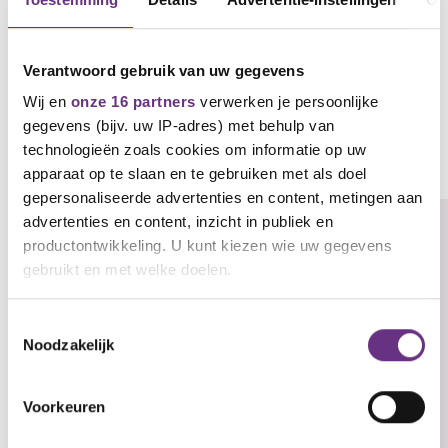
Newsletter_28th_february_2023_English (.pdf)
Nieuwsbrief_28_februari_2023 (.pdf)
Verantwoord gebruik van uw gegevens
Wij en
onze 16 partners
verwerken je persoonlijke
gegevens (bijv. uw IP-adres) met behulp van
Gerelateerd nieuws
technologieën zoals cookies om informatie op uw
Zie al het nieuws
apparaat op te slaan en te gebruiken met als doel
gepersonaliseerde advertenties en content, metingen aan
advertenties en content, inzicht in publiek en
productontwikkeling. U kunt kiezen wie uw gegevens
gebruikt en met welke doelen.
Als u het toestaat, willen we ook graag:
Toestemmingsselectie
Noodzakelijk
Informatie verzamelen over uw geografische
locatie, die tot een paar meter nauwkeurig kan zijn
Uw apparaat identificeren door het actief te
Voorkeuren
scannen op specifieke eigenschappen (fingerprinting)
Lees meer over hoe uw persoonlijke gegevens worden