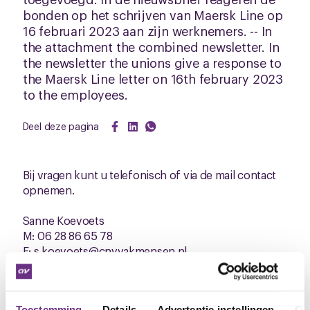
bonden op het schrijven van Maersk Line op
16 februari 2023 aan zijn werknemers. -- In
the attachment the combined newsletter. In
the newsletter the unions give a response to
the Maersk Line letter on 16th february 2023
to the employees.
Deel deze pagina
Bij vragen kunt u telefonisch of via de mail contact
opnemen.
Sanne Koevoets
M: 06 28 86 65 78
E: s.koevoets@cnvvakmensen.nl
Downloads
Toestemming
Details
Advertentie-instellingen
Ov