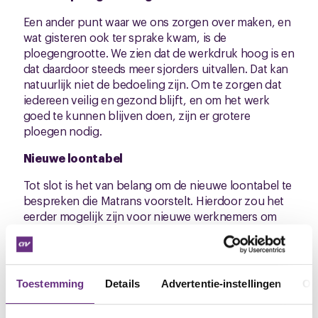
Een ander punt waar we ons zorgen over maken, en
wat gisteren ook ter sprake kwam, is de
ploegengrootte. We zien dat de werkdruk hoog is en
dat daardoor steeds meer sjorders uitvallen. Dat kan
natuurlijk niet de bedoeling zijn. Om te zorgen dat
iedereen veilig en gezond blijft, en om het werk
goed te kunnen blijven doen, zijn er grotere
ploegen nodig.
Nieuwe loontabel
Tot slot is het van belang om de nieuwe loontabel te
bespreken die Matrans voorstelt. Hierdoor zou het
eerder mogelijk zijn voor nieuwe werknemers om
door te groeien maar omvat verder geen voordelen
voor het personeel. CNV heeft aangegeven dat deze
nieuwe loontabel enkel kan wanneer er een goede
loonstijging zal worden afgesproken en elke sjorder
Toestemming
Details
Advertentie-instellingen
Ov
deze kans krijgt.