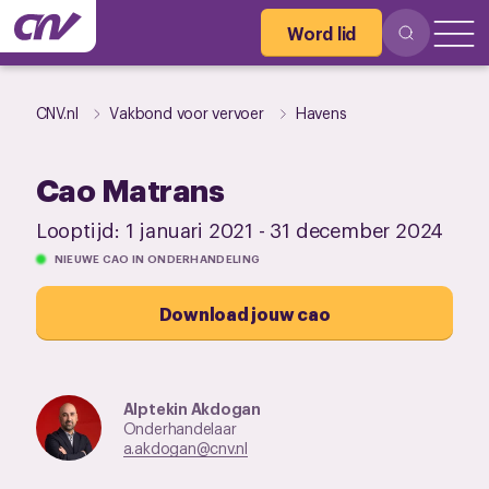
Word lid
CNV.nl
Vakbond voor vervoer
Havens
Cao Matrans
Looptijd:
1 januari 2021
-
31 december 2024
NIEUWE CAO IN ONDERHANDELING
Download jouw cao
Alptekin Akdogan
Onderhandelaar
a.akdogan@cnv.nl