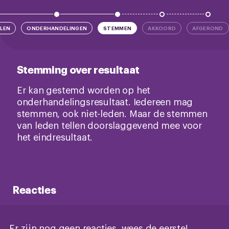
LEN
ONDERHANDELINGEN
STEMMEN
AKKOORD
AFGEROND
Stemming over resultaat
Er kan gestemd worden op het
onderhandelingsresultaat. Iedereen mag
stemmen, ook niet-leden. Maar de stemmen
van leden tellen doorslaggevend mee voor
het eindresultaat.
Reacties
Er zijn nog geen reacties, wees de eerste!