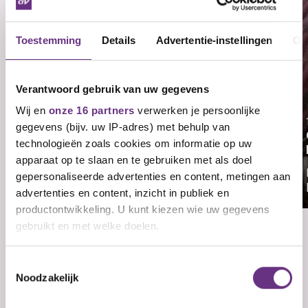
Toestemming
Details
Advertentie-instellingen
Ov
Verantwoord gebruik van uw gegevens
Wij en
onze 16 partners
verwerken je persoonlijke
17 november 2025
gegevens (bijv. uw IP-adres) met behulp van
CNV leden stemmen voor
technologieën zoals cookies om informatie op uw
onderhandelaarsakkoord Matrans
apparaat op te slaan en te gebruiken met als doel
CNV informeert je hierbij dat de
gepersonaliseerde advertenties en content, metingen aan
ledenraadpleging over het...
advertenties en content, inzicht in publiek en
productontwikkeling. U kunt kiezen wie uw gegevens
gebruikt en met welke doelen.
Als u het toestaat, willen we ook graag:
Toestemmingsselectie
Veelgestelde vragen
Nog geen lid? Ontvang updates over je
cao.
Noodzakelijk
Informatie verzamelen over uw geografische
Vul je e-mailadres in en kies welke updates je wilt
ontvangen.
E-mailadres
Ja, ik ontvang graag belangrijke updates over
mijn cao per e-mail.
Ja, ik ontvang graag maandelijks de CNV-
nieuwsbrief per e-mail.
Wat is een cao?
locatie, die tot een paar meter nauwkeurig kan zijn
Inschrijven en downloaden
Direct downloaden
Ben je al lid? Dan ontvang je de cao-updates
automatisch. Je kunt je altijd afmelden. Lees meer in
onze
privacyverklaring