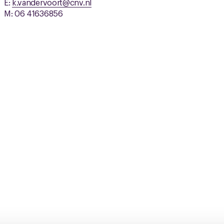
E:
k.vandervoort@cnv.nl
M: 06 41636856