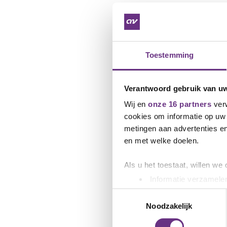
Toestemming
Verantwoord gebruik van u
Wij en
onze 16 partners
verw
cookies om informatie op uw 
metingen aan advertenties en
en met welke doelen.
Als u het toestaat, willen we
Informatie verzamelen
Uw apparaat identific
Toestemmingsselectie
Lees meer over hoe uw perso
Noodzakelijk
toestemming op elk moment wi