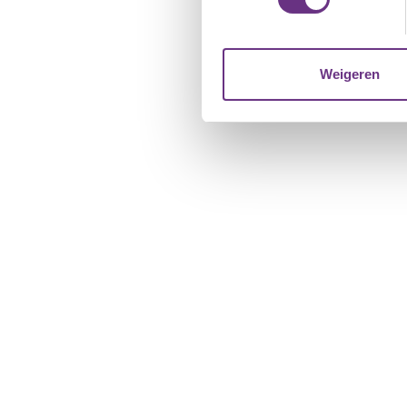
We gebruiken cookies om cont
websiteverkeer te analyseren
media, adverteren en analys
Weigeren
verstrekt of die ze hebben v
U kunt uw toestemming op el
cookie-instellingenicoontje l