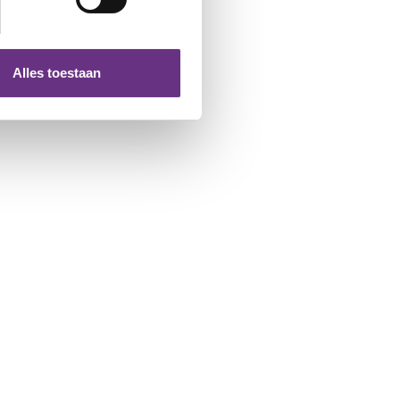
 media te bieden en om ons
ze partners voor social
nformatie die u aan ze heeft
Alles toestaan
 te klikken op het ronde