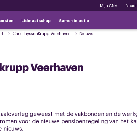
Mijn CNV
Acad
ensten
Lidmaatschap
Samen in actie
rt
Cao ThyssenKrupp Veerhaven
Nieuws
nkrupp Veerhaven
rtaaloverleg geweest met de vakbonden en de werkg
emmen voor de nieuwe pensioenregeling van het ka
te nieuws.