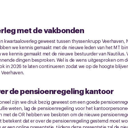
rleg met de vakbonden
een kwartaaloverleg geweest tussen thyssenkrupp Veerhaven, N
hebben we kennis gemaakt met de nieuwe leden van het MT b
we kennis gemaakt met de nieuwe bestuurder van Nautilus. Ver
nnende dingen besproken. Wel is de wens uitgesproken om 
k in 2026 te laten continueren zodat we op de hoogte blijven
 Veerhaven.
r de pensioenregeling kantoor
oneel zijn we druk bezig geweest om een goede pensioenregel
ullie weten, lag de pensioenregeling voor het kantoorpersoneel
en met de OR hebben we besloten om de nieuwe pensioenrege
at betekent dat er over de pensioenregeling gestemd moet wo
 er een online presentatie, tijdens deze presentatie zal de n