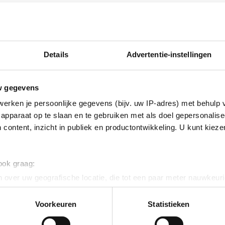
Details
Advertentie-instellingen
w gegevens
erken je persoonlijke gegevens (bijv. uw IP-adres) met behulp 
apparaat op te slaan en te gebruiken met als doel gepersonalise
 content, inzicht in publiek en productontwikkeling. U kunt kiez
 ook graag:
 over uw geografische locatie, die tot een paar meter nauwkeuri
eren door het actief te scannen op specifieke eigenschappen (fing
onlijke gegevens worden verwerkt en stel uw voorkeuren in he
Voorkeuren
Statistieken
jzigen of intrekken in de Cookieverklaring.