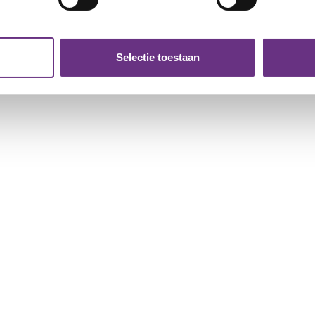
ent en advertenties te personaliseren, om functies voor social
. Ook delen we informatie over uw gebruik van onze site met on
e. Deze partners kunnen deze gegevens combineren met andere i
Selectie toestaan
erzameld op basis van uw gebruik van hun services.
k moment wijzigen of intrekken via de
cookieverklaring
of door
inksonder op de pagina.