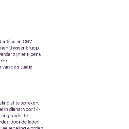
autilus en CNV.
innen thyssenkrupp
der zijn er tijdens
deze
 van de situatie
ing af te spreken.
 in dienst voor 1-1-
ling onder te
rden door de leden.
ieuwe regeling worden