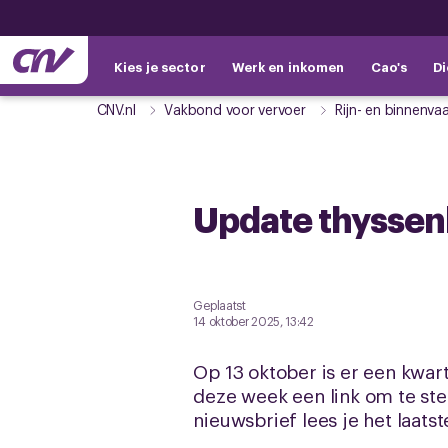
Kies je sector
Werk en inkomen
Cao's
Di
CNV.nl
Vakbond voor vervoer
Rijn- en binnenvaa
Update thysse
Geplaatst
14 oktober 2025, 13:42
Op 13 oktober is er een kwa
deze week een link om te st
nieuwsbrief lees je het laats