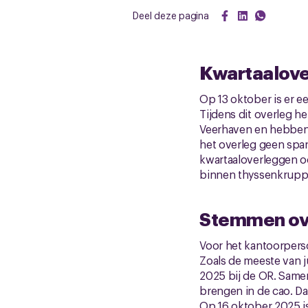
Deel deze pagina
Kwartaalove
Op 13 oktober is er 
Tijdens dit overleg 
Veerhaven en hebben 
het overleg geen spa
kwartaaloverleggen oo
binnen thyssenkrupp
Stemmen ove
Voor het kantoorpers
Zoals de meeste van j
2025 bij de OR. Sam
brengen in de cao. D
Op 16 oktober 2025 is