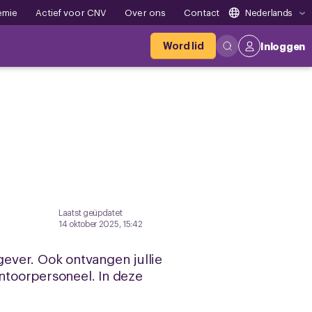
emie
Actief voor CNV
Over ons
Contact
Nederlands
Word lid
Inloggen
Laatst geüpdatet
14 oktober 2025, 15:42
ever. Ook ontvangen jullie
ntoorpersoneel. In deze