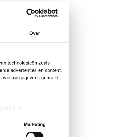
Over
van technologieën zoals
erde advertenties en content,
en wie uw gegevens gebruikt
g kan zijn
erprinting)
t
detailgedeelte
in. U kunt uw
Marketing