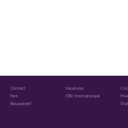
Contact
Vacatures
Coo
Pers
CNV Internationaal
Priv
Nieuwsbrief
Sta