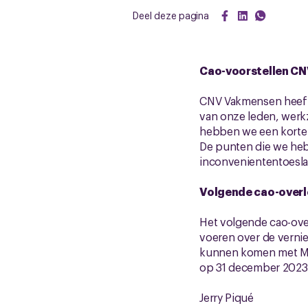
Deel deze pagina
Cao-voorstellen C
CNV Vakmensen heeft 
van onze leden, werk
hebben we een korte li
De punten die we heb
inconveniententoesla
Volgende cao-over
Het volgende cao-over
voeren over de verni
kunnen komen met Mova
op 31 december 2023
Jerry Piqué