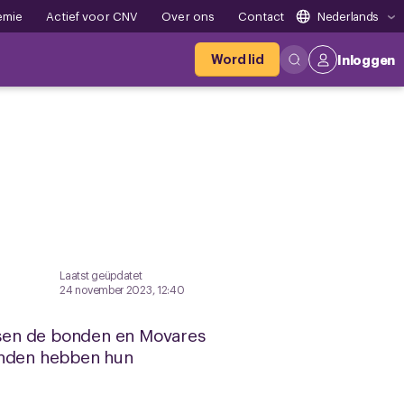
emie
Actief voor CNV
Over ons
Contact
Nederlands
Word lid
Inloggen
Laatst geüpdatet
24 november 2023, 12:40
ussen de bonden en Movares
bonden hebben hun