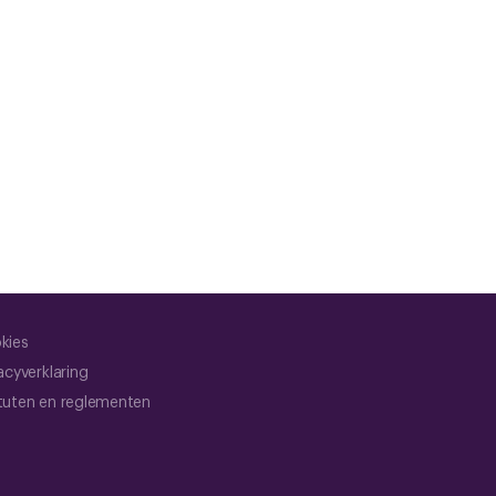
kies
acyverklaring
tuten en reglementen