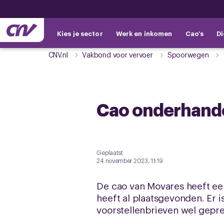
Kies je sector
Werk en inkomen
Cao's
Di
CNV.nl
Vakbond voor vervoer
Spoorwegen
Cao onderhand
Geplaatst
24 november 2023, 11:19
De cao van Movares heeft een
heeft al plaatsgevonden. Er
voorstellenbrieven wel gepre