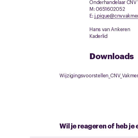
Onderhandelaar CNV
M: 0651602052
E:
j.pique@cnvvakme
Hans van Ankeren
Kaderlid
Downloads
Wijzigingsvoorstellen_CNV_Vakme
Wil je reageren of heb je