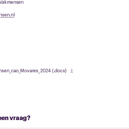
 Vakmensen
nsen.nl
nsen_cao_Movares_2024 (.docx)
 een vraag?