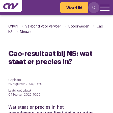
Word lid
CNV.nl
Vakbond voor vervoer
Spoorwegen
Cao
NS
Nieuws
Cao-resultaat bij NS: wat
staat er precies in?
Geplaatst
26 augustus 2025, 10:20
Laatst geüpdatet
04 februari 2026, 10:55
Wat staat er precies in het
onderhandelingsresultaat dat we vorige