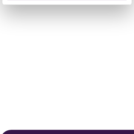
intrekken via de
cookieverklaring
of door te klikken op
het ronde cookie-instellingenicoontje linksonder op de
pagina.