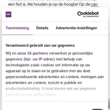
een feit is. We houden je op de hoogte! Op de
cao-
pagina van NS
kun je alles nog eens nalezen.
Henk Jongsma
Onderhandelaar CNV
Toestemming
Details
Advertentie-instellingen
Ov
M: 06 22 38 30 73
E:
h.jongsma@cnv.nl
Verantwoord gebruik van uw gegevens
Downloads
Wij en
onze 16 partners
verwerken je persoonlijke
gegevens (bijv. uw IP-adres) met behulp van
NS_Onderhandelingsresultaat_DEF (.pdf)
technologieën zoals cookies om informatie op uw
apparaat op te slaan en te gebruiken met als doel
gepersonaliseerde advertenties en content, metingen aan
advertenties en content, inzicht in publiek en
Gerelateerd nieuws
productontwikkeling. U kunt kiezen wie uw gegevens
Zie al het nieuws
gebruikt en met welke doelen.
Als u het toestaat, willen we ook graag:
NIEUWS
Toestemmingsselectie