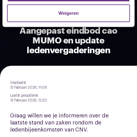
verzameld op basis van uw gebruik van hun services.
Weigeren
U kunt uw toestemming op elk moment wijzigen of
Aangepast eindbod cao
intrekken via de
cookieverklaring
of door te klikken op
MUMO en update
het ronde cookie-instellingenicoontje linksonder op de
pagina.
ledenvergaderingen
Geplaatst
13 februari 2026, 11:06
Laatst geüpdatet
13 februari 2026, 12:53
Graag willen we je informeren over de
laatste stand van zaken rondom de
ledenbijeenkomsten van CNV.