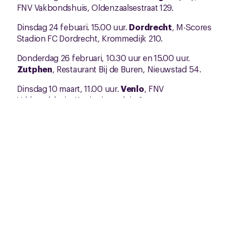
FNV Vakbondshuis, Oldenzaalsestraat 129.
Dinsdag 24 febuari. 15.00 uur.
Dordrecht
, M-Scores
Stadion FC Dordrecht, Krommedijk 210.
Donderdag 26 februari, 10.30 uur en 15.00 uur.
Zutphen
, Restaurant Bij de Buren, Nieuwstad 54.
Dinsdag 10 maart, 11.00 uur.
Venlo
, FNV
Vakbondshuis, Koninginneplein 2.
Dinsdag 10 maart, 14.00 uur.
Echt
. Buurthuis St.
Joris Cypresstraat 58
Dinsdag 10 maart, 18.30 uur.
Valkenburg
, Dormio
Wijnhotel, Statstionsstraat 21.
Maandag 9 maart, 19.00 uur.
Digitaal
Hierbij
de
vergaderlink voor deze bijeenkomst.
Met vriendelijke groet,