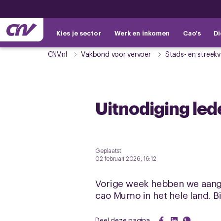
Kies je sector
Werk en inkomen
Cao's
Di
CNV.nl
Vakbond voor vervoer
Stads- en streekv
Uitnodiging le
Geplaatst
02 februari 2026, 16:12
Vorige week hebben we aang
cao Mumo in het hele land. B
Deel deze pagina