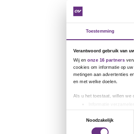
Dinsdag 24 febuari. 1
Donderdag 26 februari
Toestemming
Dinsdag 10 maart, 14.
nog)
Verantwoord gebruik van u
Dinsdag 10 maart, 14.
verdere informatie hi
Wij en
onze 16 partners
verw
cookies om informatie op uw 
Dinsdag 10 maart, 18.
metingen aan advertenties en
Op maandag 9 maart in 
en met welke doelen.
Het zullen gezamelijk
Als u het toestaat, willen we
bezoeken, maar vanweg
Informatie verzamelen
Uw apparaat identific
Toestemmingsselectie
Ledenbijeenkom
Lees meer over hoe uw perso
Noodzakelijk
toestemming op elk moment wi
Als jij graag een bij