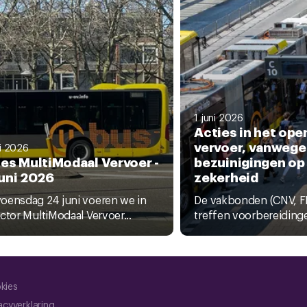
1 juni 2026
Acties in het ope
vervoer, vanwege
ni 2026
ies MultiModaal Vervoer -
bezuinigingen op
juni 2026
zekerheid
oensdag 24 juni voeren we in
De vakbonden (CNV, F
ctor MultiModaal Vervoer...
treffen voorbereidinge
kies
acyverklaring