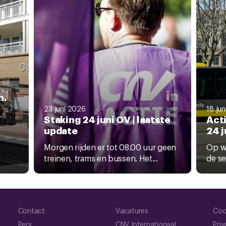
n.
23 juni 2026
18 ju
Staking 24 juni OV | laatste
Act
update
24 
Morgen rijden er tot 08.00 uur geen
Op w
treinen, trams en bussen. Het...
de se
Contact
Vacatures
Coo
Pers
CNV Internationaal
Priv