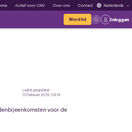
emie
Actief voor CNV
Over ons
Contact
Nederlands
Word lid
Inloggen
Laatst geüpdatet
03 februari 2026, 09:19
denbijeenkomsten voor de