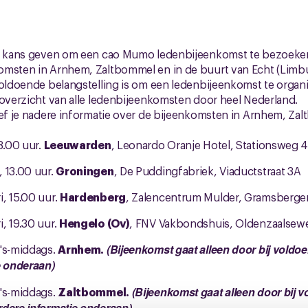
de kans geven om een cao Mumo ledenbijeenkomst te bezoeken 
omsten in Arnhem, Zaltbommel en in de buurt van Echt (Limbu
voldoende belangstelling is om een ledenbijeenkomst te orga
 overzicht van alle ledenbijeenkomsten door heel Nederland.
ref je nadere informatie over de bijeenkomsten in Arnhem, Za
3.00 uur.
Leeuwarden
, Leonardo Oranje Hotel, Stationsweg 
 13.00 uur.
Groningen
, De Puddingfabriek, Viaductstraat 3A
, 15.00 uur.
Hardenberg
, Zalencentrum Mulder, Gramsberge
, 19.30 uur.
Hengelo (Ov)
, FNV Vakbondshuis, Oldenzaalsew
 's-middags.
Arnhem.
(Bijeenkomst gaat alleen door bij vold
e onderaan)
 's-middags.
Zaltbommel.
(Bijeenkomst gaat alleen door bij 
rdere informatie onderaan)