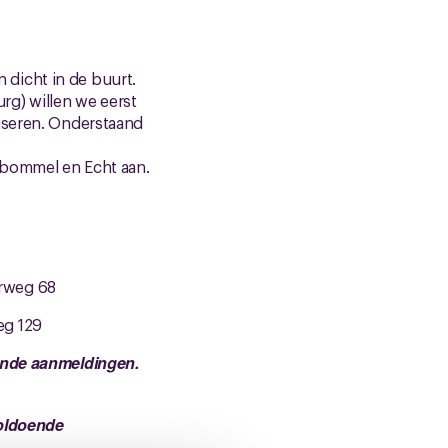
dicht in de buurt.
rg) willen we eerst
niseren. Onderstaand
ltbommel en Echt aan.
4
rweg 68
eg 129
oende aanmeldingen.
voldoende