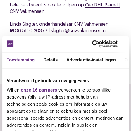
hele cao-traject is ook te volgen op
Cao DHL Parcel |
CNV Vakmensen
Linda Slagter, onderhandelaar CNV Vakmensen
M
06 5160 2037 /
l.slagter@cnvvakmensen.nl
Toestemming
Details
Advertentie-instellingen
Ov
Wil je reageren of heb je een vraag?
Verantwoord gebruik van uw gegevens
Wij en
onze 16 partners
verwerken je persoonlijke
Er zijn nog geen reacties, wees de eerste!
gegevens (bijv. uw IP-adres) met behulp van
technologieën zoals cookies om informatie op uw
U
apparaat op te slaan en te gebruiken met als doel
gepersonaliseerde advertenties en content, metingen aan
Reageren
advertenties en content, inzicht in publiek en