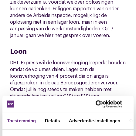
ziekteverzuim is, voordat we over oplossingen
kunnen nadenken. Er liggen rapporten van onder
andere de Arbeidsinspectie, mogelijk ligt de
oplossing niet in een lager loon, maar in een
aanpassing van de werkomstandigheden. Op 7
januari gaan we hier het gesprek over voeren.
Loon
DHL Express wil de loonsverhoging beperkt houden
omdat de volumes dalen. Lager dan de
loonsverhoging van 4 procent die onlangs is
afgesproken in de cao Beroepsgoederenvervoer.
Omdat jullie nog steeds te maken hebben met
stijgende kosten, willen CNV en FNV een
loonsverhoging waarbij jullie er niet op achteruit
gaan.
Toestemming
Details
Advertentie-instellingen
Ov
CNV cao-delegatie uiterst kritisch