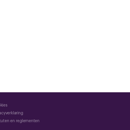
kies
acyverklaring
tuten en reglementen