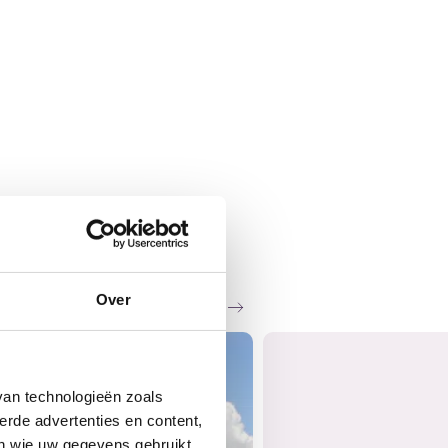
Over
Zie al het nieuws
van technologieën zoals
erde advertenties en content,
en wie uw gegevens gebruikt