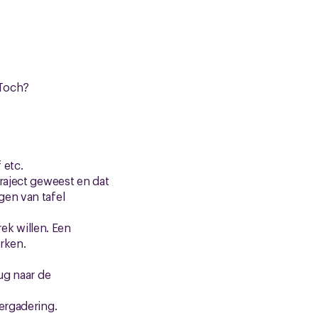
 Toch?
 etc.
raject geweest en dat
ngen van tafel
rek willen. Een
rken.
ug naar de
ergadering.