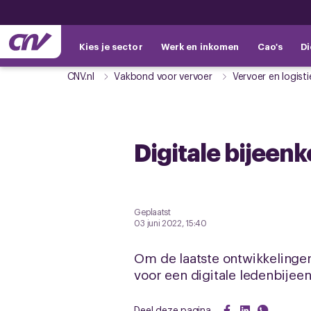
Kies je sector
Werk en inkomen
Cao's
Di
CNV.nl
Vakbond voor vervoer
Vervoer en logisti
Digitale bijeen
Geplaatst
03 juni 2022, 15:40
Om de laatste ontwikkelinge
voor een digitale ledenbijee
Deel deze pagina