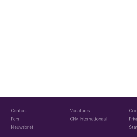
Contact
Vacatures
Coo
Pers
CNV Internationaal
Priv
Nieuwsbrief
Sta