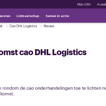
Mijn CNV
Acad
ensten
Lidmaatschap
Samen in actie
ek
Cao DHL Logistics
Nieuws
komst cao DHL Logistics
n rondom de cao onderhandelingen toe te lichten n
nkomst.