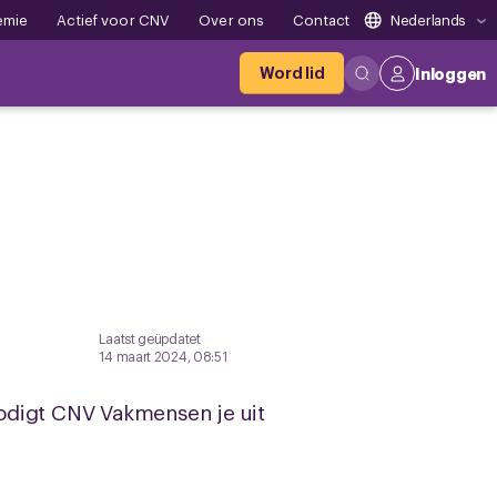
emie
Actief voor CNV
Over ons
Contact
Nederlands
Word lid
Inloggen
Laatst geüpdatet
14 maart 2024, 08:51
odigt CNV Vakmensen je uit