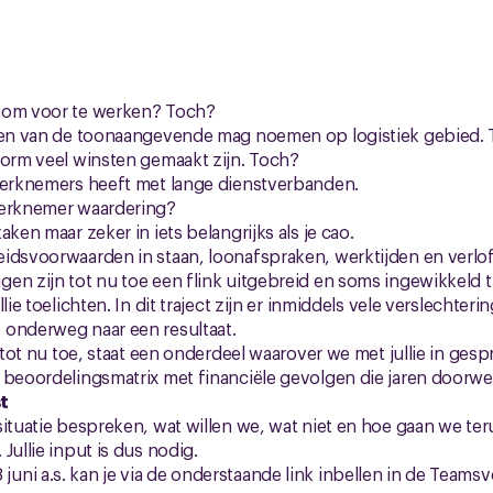
 om voor te werken? Toch?
 een van de toonaangevende mag noemen op logistiek gebied.
norm veel winsten gemaakt zijn. Toch?
 werknemers heeft met lange dienstverbanden.
werknemer waardering?
aken maar zeker in iets belangrijks als je cao.
idsvoorwaarden in staan, loonafspraken, werktijden en verlof
en zijn tot nu toe een flink uitgebreid en soms ingewikkeld t
lie toelichten. In dit traject zijn er inmiddels vele verslechteri
 onderweg naar een resultaat.
t tot nu toe, staat een onderdeel waarover we met jullie in gesp
 beoordelingsmatrix met financiële gevolgen die jaren doorwe
t
situatie bespreken, wat willen we, wat niet en hoe gaan we ter
Jullie input is dus nodig.
ni a.s. kan je via de onderstaande link inbellen in de Teamsv