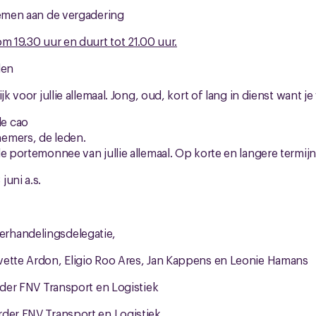
emen aan de vergadering
m 19.30 uur en duurt tot 21.00 uur.
den
ijk voor jullie allemaal. Jong, oud, kort of lang in dienst want j
e cao
emers, de leden.
e portemonnee van jullie allemaal. Op korte en langere termijn
juni a.s.
rhandelingsdelegatie,
vette Ardon, Eligio Roo Ares, Jan Kappens en Leonie Hamans
urder FNV Transport en Logistiek
rder FNV Transport en Logistiek