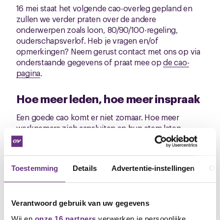
16 mei staat het volgende cao-overleg gepland en
zullen we verder praten over de andere
onderwerpen zoals loon, 80/90/100-regeling,
ouderschapsverlof. Heb je vragen en/of
opmerkingen? Neem gerust contact met ons op via
onderstaande gegevens of praat mee op
de cao-
pagina
.
Hoe meer leden, hoe meer inspraak
Een goede cao komt er niet zomaar. Hoe meer
werknemers zich aansluiten en hun stem laten
horen, hoe meer invloed we kunnen uitoefenen aan
de cao-tafel.
Maak daarom jouw collega lid.
Breng een nieuw lid
Toestemming
Details
Advertentie-instellingen
Ov
aan.
Word beloond en ontvang een cadeaubon van
€ 20.
Heb je deze nieuwsbrief per post ontvangen, dan
Verantwoord gebruik van uw gegevens
hebben wij geen e-mailadres van jou. Wil je in het
Wij en
onze 16 partners
verwerken je persoonlijke