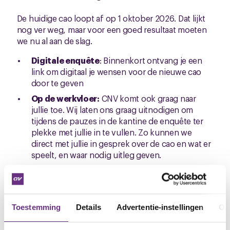
De huidige cao loopt af op 1 oktober 2026. Dat lijkt
nog ver weg, maar voor een goed resultaat moeten
we nu al aan de slag.
Digitale enquête
: Binnenkort ontvang je een
link om digitaal je wensen voor de nieuwe cao
door te geven
Op de werkvloer:
CNV komt ook graag naar
jullie toe. Wij laten ons graag uitnodigen om
tijdens de pauzes in de kantine de enquête ter
plekke met jullie in te vullen. Zo kunnen we
direct met jullie in gesprek over de cao en wat er
speelt, en waar nodig uitleg geven.
Nieuw: Word lid van de CNV Zoetwaren
Whatsapp-groep
Wil jij altijd als eerste op de hoogte zijn van het
Toestemming
Details
Advertentie-instellingen
Ov
laatste nieuws over jouw arbeidsvoorwaarden? We