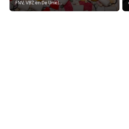
FNV, VBZ en De Unie)...