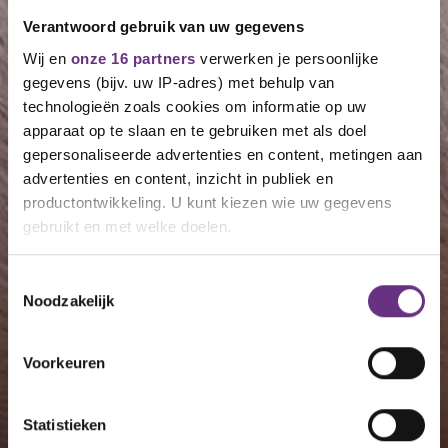
Verantwoord gebruik van uw gegevens
Wij en
onze 16 partners
verwerken je persoonlijke
gegevens (bijv. uw IP-adres) met behulp van
technologieën zoals cookies om informatie op uw
apparaat op te slaan en te gebruiken met als doel
gepersonaliseerde advertenties en content, metingen aan
advertenties en content, inzicht in publiek en
productontwikkeling. U kunt kiezen wie uw gegevens
gebruikt en met welke doelen.
Als u het toestaat, willen we ook graag:
Toestemmingsselectie
Noodzakelijk
Informatie verzamelen over uw geografische
locatie, die tot een paar meter nauwkeurig kan zijn
Uw apparaat identificeren door het actief te
Voorkeuren
scannen op specifieke eigenschappen (fingerprinting)
Lees meer over hoe uw persoonlijke gegevens worden
Statistieken
verwerkt en stel uw voorkeuren in het
detailgedeelte
in.