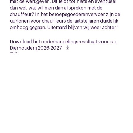
met de werkgever'. Dit leidt tot niets en eventueel
dan wel; wat wil men dan afspreken met de
chauffeur? In het beroepsgoederenvervoer zijn de
uurlonen voor chauffeurs de laatste jaren duidelijk
omhoog gegaan. Uiteraard blijven wij weer achter."
Download het onderhandelingsresultaat voor cao
Dierhouderij 2026-2027
30K
Lees meer over cao Dierhouderij
Gerelateerd nieuws
Zie al het nieuws