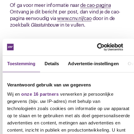
Of ga voor meer informatie naar
de cao-pagina
Ontvang je dit bericht per post, dan vind je de cao-
pagina eenvoudig via
www.cnv.nl/cao
door in de
zoekbalk
Glastuinbouw
in te vullen.
Wil je CNV verder ondersteunen bij de
onderhandelingen?
Als je actief mee wilt praten of mee wilt denken, dan kan
Toestemming
Details
Advertentie-instellingen
Ov
dat in de cao-commissie van het CNV. Als je lid bent van
CNV, kun je je daarvoor aanmelden.
Verantwoord gebruik van uw gegevens
Niet-leden
Wij en
onze 16 partners
verwerken je persoonlijke
gegevens (bijv. uw IP-adres) met behulp van
Stuur deze nieuwsbrief en enquête gerust door aan
technologieën zoals cookies om informatie op uw apparaat
ongeorganiseerde collega’s; zij mogen de enquête
op te slaan en te gebruiken met als doel gepersonaliseerde
ook invullen. Beter nog, wijs ze op het lidmaatschap
advertenties en content, metingen aan advertenties en
zodat ze volwaardig mee kunnen denken en ook
content, inzicht in publiek en productontwikkeling. U kunt
mogen stemmen over de cao. Zie:
Word vandaag