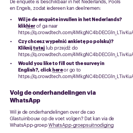
De enquête is beschikbaar in het Nederlands, Pools
en Engels, zodat iedereen kan deelnemen:
Wil je de enquête invullen in het Nederlands?
klik
hier
of ga naar
https://q.crowdtech.com/4MkgNC4bDECGln_LTivKu
Czy chcesz wypełnić ankietę po polsku)?
Kliknij
tutaj
lub przejdź do
https://q.crowdtech.com/4MkgNC4bDECGln_LTivKu
Would you like to fill out the survey in
English?, click
here
or go to
https://q.crowdtech.com/4MkgNC4bDECGln_LTivKu
Volg de onderhandelingen via
WhatsApp
Wil je de onderhandelingen over de cao
Glastuinbouw op de voet volgen? Dat kan via de
WhatsApp-groep
WhatsApp-groepsuitnodiging