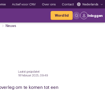
emie
Actief voor CNV
Over ons
Contact
Nederlands
Word lid
Inloggen
Nieuws
Laatst geüpdatet
18 februari 2025, 09:49
 overleg om te komen tot een