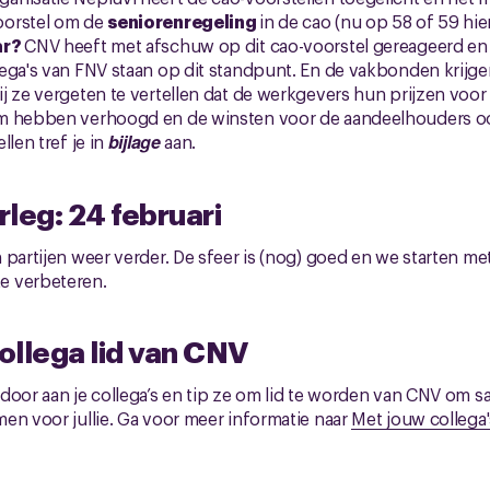
oorstel om de
seniorenregeling
in de cao (nu op 58 of 59 hi
ar?
CNV heeft met afschuw op dit cao-voorstel gereageerd en
ega's van FNV staan op dit standpunt. En de vakbonden krijgen
j ze vergeten te vertellen dat de werkgevers hun prijzen voor
m hebben verhoogd en de winsten voor de aandeelhouders o
llen tref je in
bijlage
aan.
leg: 24 februari
 partijen weer verder. De sfeer is (nog) goed en we starten m
e verbeteren.
ollega lid van CNV
door aan je collega’s en tip ze om lid te worden van CNV om 
en voor jullie. Ga voor meer informatie naar
Met jouw collega'