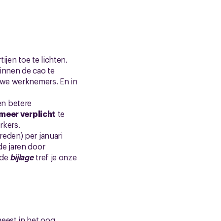
ijen toe te lichten.
innen de cao te
uwe werknemers. En in
en betere
 meer verplicht
te
rkers.
eden) per januari
de jaren door
 de
bijlage
tref je onze
eest in het oog