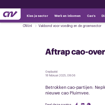
Kies je sector
Werk en inkomen
Cao's
Di
CNV.nl
Vakbond voor voeding en de groensector
Aftrap cao-ove
Geplaatst
18 februari 2025, 08:06
Betrokken cao-partijen: Nepl
nieuwe cao Pluimvee.
Deel deze pagina