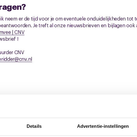
vragen?
: ik neem er de tijd voor je om eventuele onduidelijkheden tot t
e beantwoorden. Je treft al onze nieuwsbrieven en bijlagen ook
imvee | CNV
sbrief !
tuurder CNV
eridder@cnv.nl
ellen_CNV (.1_Pluimvee_cao_voorstellen_CNV.pdf)
ers_Puimvee_ (.2_Voorstellen_werkgevers_Puimvee_.pdf)
Details
Advertentie-instellingen