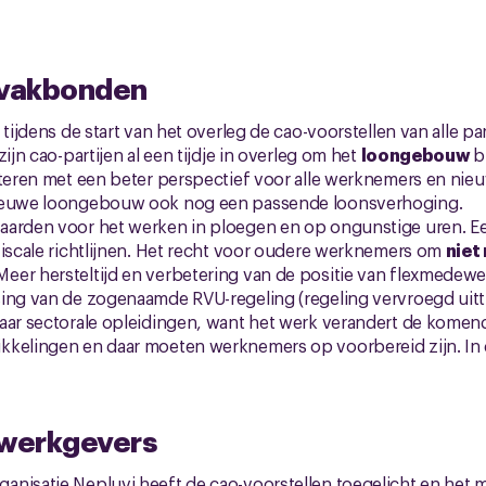
 vakbonden
 tijdens de start van het overleg de cao-voorstellen van alle part
zijn cao-partijen al een tijdje in overleg om het
loongebouw
b
eteren met een beter perspectief voor alle werknemers en nie
nieuwe loongebouw ook nog een passende loonsverhoging.
aarden voor het werken in ploegen en op ongunstige uren. E
fiscale richtlijnen. Het recht voor oudere werknemers om
niet
er hersteltijd en verbetering van de positie van flexmedewe
ing van de zogenaamde RVU-regeling (regeling vervroegd uittr
aar sectorale opleidingen, want het werk verandert de komen
kkelingen en daar moeten werknemers op voorbereid zijn. In
 werkgevers
nisatie Nepluvi heeft de cao-voorstellen toegelicht en het m