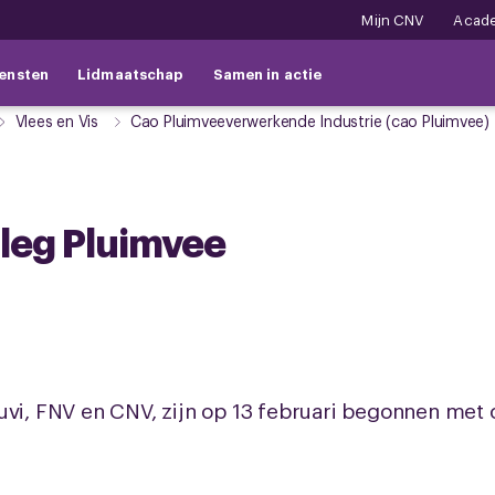
Mijn CNV
Acad
ensten
Lidmaatschap
Samen in actie
Vlees en Vis
Cao Pluimveeverwerkende Industrie (cao Pluimvee)
rleg Pluimvee
uvi, FNV en CNV, zijn op 13 februari begonnen met