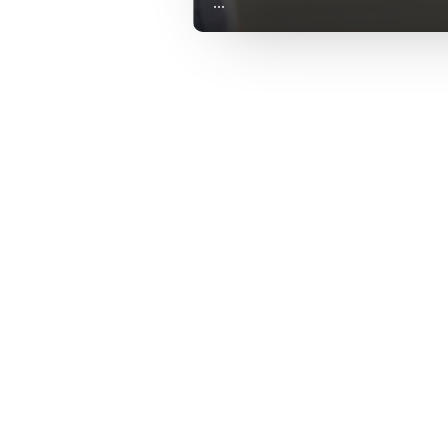
...
U kunt uw toestemming op el
cookie-instellingenicoontje l