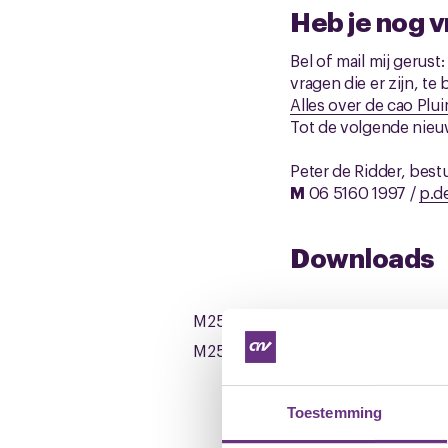
Heb je nog 
Bel of mail mij gerust
vragen die er zijn, t
Alles over de cao Plu
Tot de volgende nieuw
Peter de Ridder, bes
M
06 5160 1997 /
p.d
Downloads
M2501_0707.1_Pluimvee_cao_voorst
M2501_0707.2_Voorstellen_werkgev
Toestemming