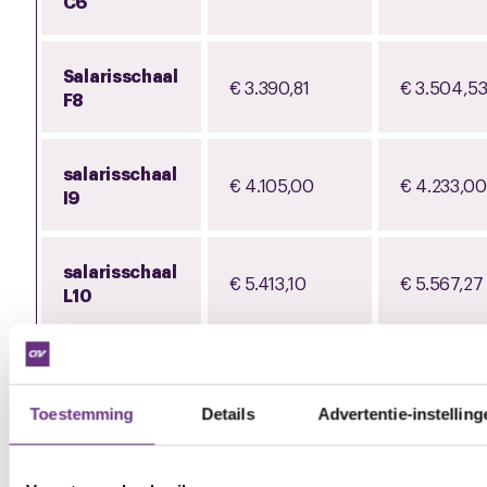
C6
Salarisschaal
€ 3.390,81
€ 3.504,5
F8
salarisschaal
€ 4.105,00
€ 4.233,00
I9
salarisschaal
€ 5.413,10
€ 5.567,27
L10
Per periode 1 – 2027
Salarissen en salarisschalen worden
structureel
Toestemming
Details
Advertentie-instelling
met 0,5% verhoogd.
Stemmen over