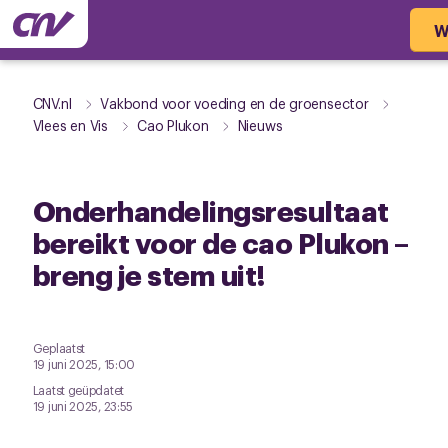
W
CNV.nl
Vakbond voor voeding en de groensector
Vlees en Vis
Cao Plukon
Nieuws
Onderhandelingsresultaat
bereikt voor de cao Plukon –
breng je stem uit!
Geplaatst
19 juni 2025, 15:00
Laatst geüpdatet
19 juni 2025, 23:55