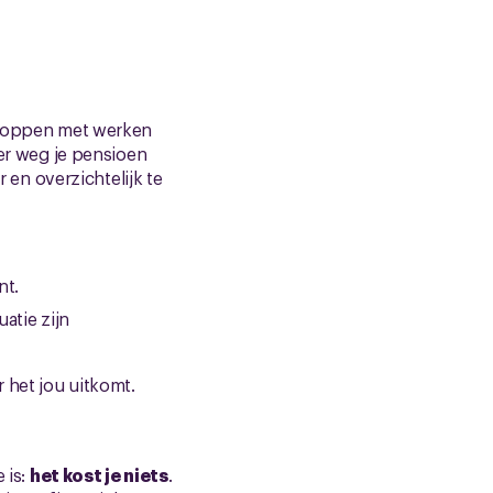
 stoppen met werken
ver weg je pensioen
r en overzichtelijk te
nt.
atie zijn
r het jou uitkomt.
 is:
het kost je niets
.