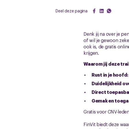
Deel deze pagina
Denk jij na over je p
of wil je gewoon zeker
ook is, de gratis onlin
krijgen.
Waarom jij deze tra
Rust in je hoofd:
Duidelijkheid ov
Direct toepasbar
Gemak en toegan
Gratis voor CNV-leden 
FinVit biedt deze waar