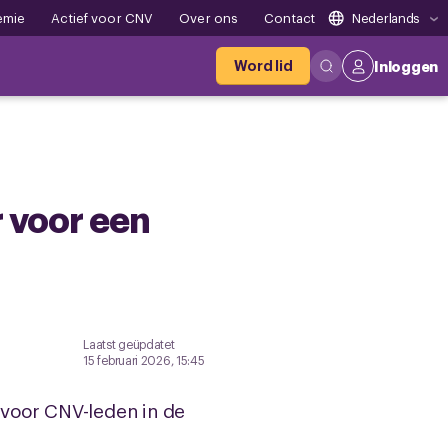
emie
Actief voor CNV
Over ons
Contact
Nederlands
Word lid
Inloggen
r voor een
Laatst geüpdatet
15 februari 2026, 15:45
l voor CNV-leden in de