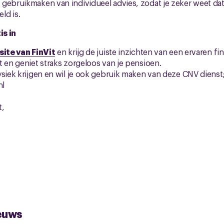
gebruikmaken van individueel advies, zodat je zeker weet dat
ld is.
is in
ite van FinVit
en krijg de juiste inzichten van een ervaren fi
t en geniet straks zorgeloos van je pensioen.
ysiek krijgen en wil je ook gebruik maken van deze CNV dienst
nl
t,
euws