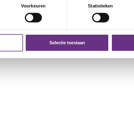
onlijke gegevens worden verwerkt en stel uw voorkeuren in he
Voorkeuren
Statistieken
jzigen of intrekken in de Cookieverklaring.
ent en advertenties te personaliseren, om functies voor social
. Ook delen we informatie over uw gebruik van onze site met on
e. Deze partners kunnen deze gegevens combineren met andere i
Selectie toestaan
erzameld op basis van uw gebruik van hun services.
k moment wijzigen of intrekken via de
cookieverklaring
of door
inksonder op de pagina.