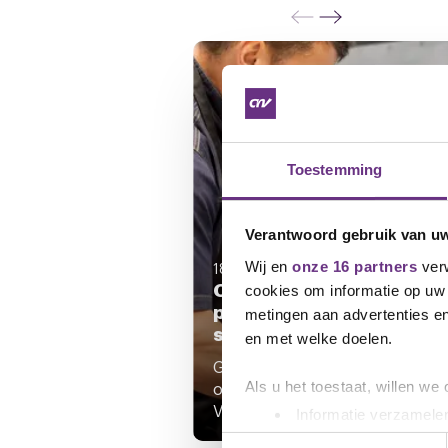
Toestemming
Verantwoord gebruik van u
Wij en
onze 16 partners
verw
18 november 2025
Cao Visdetailhandel:
cookies om informatie op uw 
principeakkoord om over
metingen aan advertenties en
stemmen
en met welke doelen.
Goed nieuws: aan de
onderhandelingstafel van de
Als u het toestaat, willen we
Visdetailhandel is...
Informatie verzamelen
Uw apparaat identific
Toestemmingsselectie