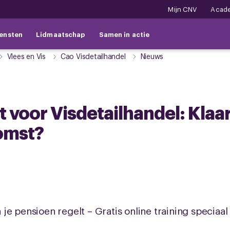
Mijn CNV
Acad
ensten
Lidmaatschap
Samen in actie
Vlees en Vis
Cao Visdetailhandel
Nieuws
t voor Visdetailhandel: Klaa
omst?
je pensioen regelt – Gratis online training speciaa