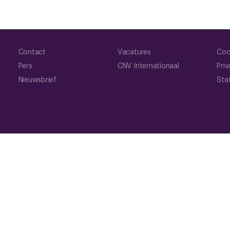
Contact
Vacatures
Coo
Pers
CNV Internationaal
Priv
Nieuwsbrief
Sta