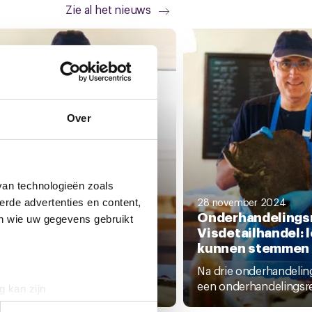
Zie al het nieuws
Over
van technologieën zoals
ecember 2024
28 november 2024
erde advertenties en content,
slag stemming
Onderhandelings
en wie uw gegevens gebruikt
erhandelingsresultaat
Visdetailhandel: 
 Visdetailhandel
kunnen stemmen
n ondersteunen de gemaakte
Na drie onderhandelin
aken in het...
een onderhandelingsres
g kan zijn
erprinting)