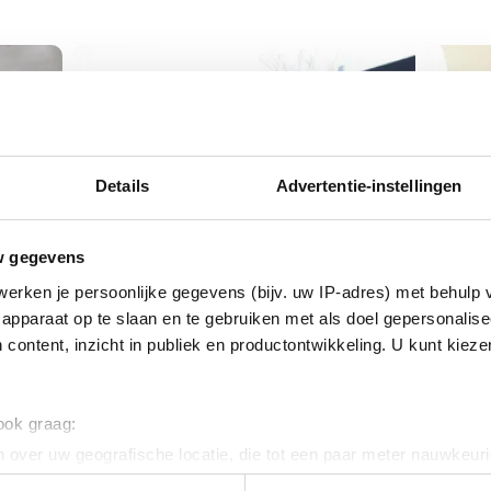
Details
Advertentie-instellingen
w gegevens
erken je persoonlijke gegevens (bijv. uw IP-adres) met behulp 
16 d
apparaat op te slaan en te gebruiken met als doel gepersonalise
 te
Uit
12 september 2025
 content, inzicht in publiek en productontwikkeling. U kunt kiez
Concept-voorstellen
ond
Visdetailhandel en enquête
cao
Vul de enquête in en kom met eigen
Lede
 ook graag:
iedeeën. Bij deze nieuwsbrief...
afspr
 over uw geografische locatie, die tot een paar meter nauwkeuri
eren door het actief te scannen op specifieke eigenschappen (fing