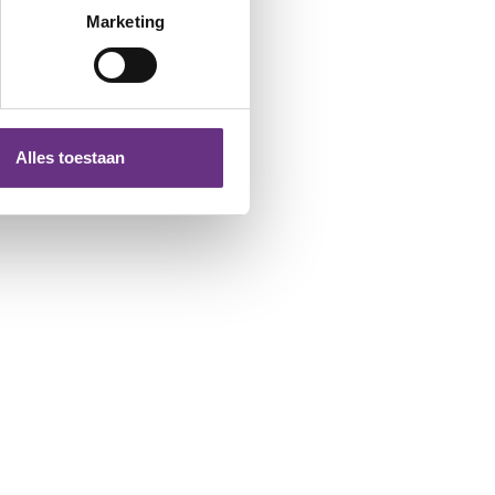
t
detailgedeelte
in. U kunt uw
Marketing
 media te bieden en om ons
ze partners voor social
nformatie die u aan ze heeft
Alles toestaan
 te klikken op het ronde