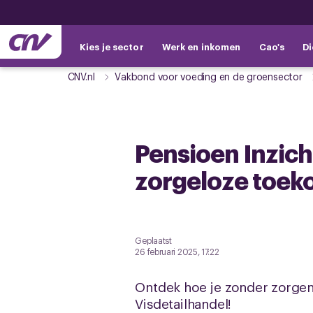
Kies je sector
Werk en inkomen
Cao's
Di
CNV.nl
Vakbond voor voeding en de groensector
Pensioen Inzich
zorgeloze toek
Geplaatst
26 februari 2025, 17:22
Ontdek hoe je zonder zorgen 
Visdetailhandel!