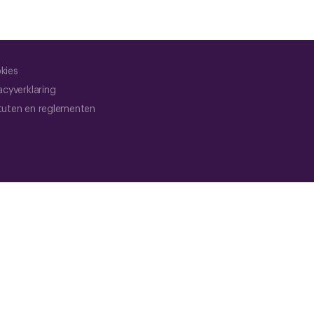
kies
acyverklaring
tuten en reglementen