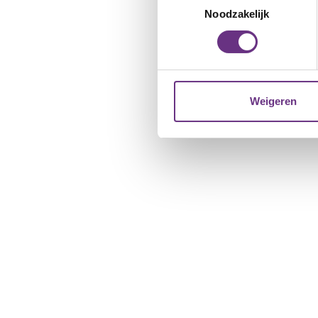
Lees meer over hoe uw perso
Noodzakelijk
toestemming op elk moment wi
We gebruiken cookies om cont
websiteverkeer te analyseren
media, adverteren en analys
Weigeren
verstrekt of die ze hebben v
U kunt uw toestemming op el
cookie-instellingenicoontje l