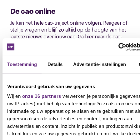
De cao online
Je kan het hele cao-traject online volgen. Reageer of
stel je vragen en blijf zo altijd op de hoogte van het
laatste nieuws over jouw cao.
Ga hier naar de cao-
pagina
Auke Wietze Bosma
bestuurder CNV Vakmensen
Toestemming
Details
Advertentie-instellingen
M: 06 8192 0453
E:
a.bosma@cnv.nl
Verantwoord gebruik van uw gegevens
Wij en
onze 16 partners
verwerken je persoonlijke gegevens 
Downloads
uw IP-adres) met behulp van technologieën zoals cookies o
informatie op uw apparaat op te slaan en te gebruiken met al
Memo_Onderhandelingsresultaat_cao_2024_NB_270324_
gepersonaliseerde advertenties en content, metingen aan
(.pdf)
advertenties en content, inzicht in publiek en productontwikke
U kunt kiezen wie uw gegevens gebruikt en met welke doele