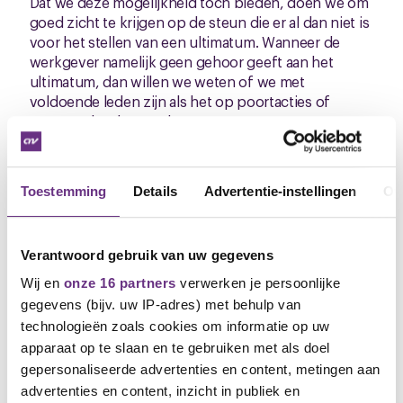
Dat we deze mogelijkheid toch bieden, doen we om
goed zicht te krijgen op de steun die er al dan niet is
voor het stellen van een ultimatum. Wanneer de
werkgever namelijk geen gehoor geeft aan het
ultimatum, dan willen we weten of we met
voldoende leden zijn als het op poortacties of
eventueel staken aankomt.
Ledenbijeenkomsten
Toestemming
Details
Advertentie-instellingen
Ov
Datum:
woensdag 3 juni 2026
Tijdstip:
13.00, 14.00 en 21.00 uur
Locatie:
zaal 1/ kantine
Verantwoord gebruik van uw gegevens
Wij en
onze 16 partners
verwerken je persoonlijke
De cao online
gegevens (bijv. uw IP-adres) met behulp van
technologieën zoals cookies om informatie op uw
Je kunt alle info over de cao-onderhandelingen
apparaat op te slaan en te gebruiken met als doel
terugvinden op de cao-pagina:
Cao Hochwald |
gepersonaliseerde advertenties en content, metingen aan
CNV
. Daar kun je ook vragen stellen of reageren.
advertenties en content, inzicht in publiek en
Krijg je dit bericht per post dan kun je de cao-pagina