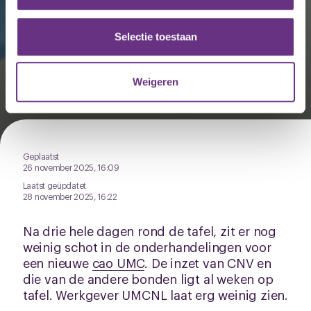
informatie over uw gebruik van onze site met onze
partners voor social media, adverteren en analyse. Deze
partners kunnen deze gegevens combineren met andere
Selectie toestaan
informatie die u aan ze heeft verstrekt of die ze hebben
Onderhandelingen cao UMC
verzameld op basis van uw gebruik van hun services.
schieten niet op
Weigeren
U kunt uw toestemming op elk moment wijzigen of
intrekken via de
cookieverklaring
of door te klikken op
het ronde cookie-instellingenicoontje linksonder op de
pagina.
Geplaatst
26 november 2025, 16:09
Laatst geüpdatet
28 november 2025, 16:22
Na drie hele dagen rond de tafel, zit er nog
weinig schot in de onderhandelingen voor
een nieuwe
cao UMC
. De inzet van CNV en
die van de andere bonden ligt al weken op
tafel. Werkgever UMCNL laat erg weinig zien.