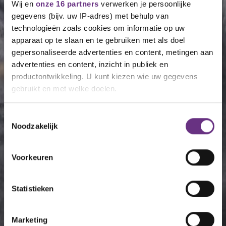
Wij en
onze 16 partners
verwerken je persoonlijke
gegevens (bijv. uw IP-adres) met behulp van
technologieën zoals cookies om informatie op uw
apparaat op te slaan en te gebruiken met als doel
gepersonaliseerde advertenties en content, metingen aan
advertenties en content, inzicht in publiek en
productontwikkeling. U kunt kiezen wie uw gegevens
gebruikt en met welke doelen.
Als u het toestaat, willen we ook graag:
Toestemmingsselectie
Noodzakelijk
Informatie verzamelen over uw geografische
locatie, die tot een paar meter nauwkeurig kan zijn
Uw apparaat identificeren door het actief te
Voorkeuren
scannen op specifieke eigenschappen (fingerprinting)
Lees meer over hoe uw persoonlijke gegevens worden
Statistieken
verwerkt en stel uw voorkeuren in het
detailgedeelte
in.
U kunt uw toestemming op elk moment wijzigen of
intrekken in de Cookieverklaring.
Marketing