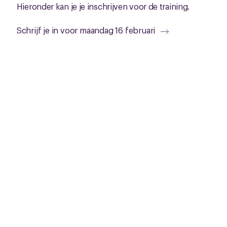
Hieronder kan je je inschrijven voor de training.
Schrijf je in voor maandag 16 februari
Schrijf je in voor maandag 23 maart
Aanbevolen trainingen
NETWERKBIJEENKOMST