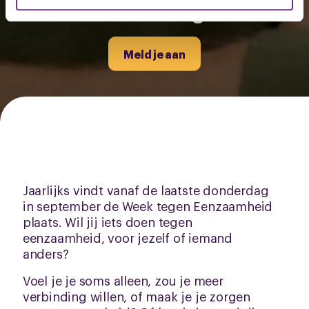
verbinding
U kunt uw toestemming op elk moment wijzigen of
intrekken via de
cookieverklaring
of door te klikken op
het ronde cookie-instellingenicoontje linksonder op de
Meld je aan
pagina.
Jaarlijks vindt vanaf de laatste donderdag
in september de Week tegen Eenzaamheid
plaats. Wil jij iets doen tegen
eenzaamheid, voor jezelf of iemand
anders?
Voel je je soms alleen, zou je meer
verbinding willen, of maak je je zorgen