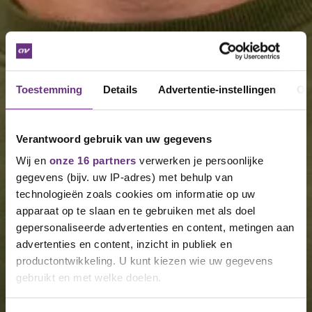
Toestemming
Details
Advertentie-instellingen
Ov
Verantwoord gebruik van uw gegevens
Wij en
onze 16 partners
verwerken je persoonlijke
gegevens (bijv. uw IP-adres) met behulp van
technologieën zoals cookies om informatie op uw
apparaat op te slaan en te gebruiken met als doel
gepersonaliseerde advertenties en content, metingen aan
advertenties en content, inzicht in publiek en
productontwikkeling. U kunt kiezen wie uw gegevens
gebruikt en met welke doelen.
Als u het toestaat, willen we ook graag: