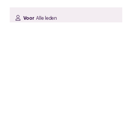
Voor
Alle leden
Datum
16 maart 2026
Duur
Van 19:00 tot 20:30 uur.
Prijs
Gratis
Locatie
Online
Inschrijving
Hieronder kan je je inschrijven voor de training.
Schrijf je in voor maandag 16 maart