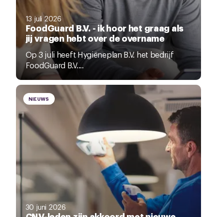
13 juli 2026
FoodGuard B.V. - ik hoor het graag als
jij vragen hebt over de overname
Op 3 juli heeft Hygiëneplan B.V. het bedrijf
FoodGuard B.V....
NIEUWS
30 juni 2026
CNV-leden zijn akkoord met nieuwe