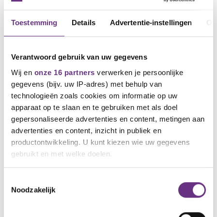
Toestemming
Details
Advertentie-instellingen
Ov
Verantwoord gebruik van uw gegevens
Wij en
onze 16 partners
verwerken je persoonlijke
gegevens (bijv. uw IP-adres) met behulp van
technologieën zoals cookies om informatie op uw
apparaat op te slaan en te gebruiken met als doel
14 april 2026
gepersonaliseerde advertenties en content, metingen aan
Cao-overleg schoonmaak: veel
advertenties en content, inzicht in publiek en
onderwerpen, maar nog weinig
productontwikkeling. U kunt kiezen wie uw gegevens
afspraken
gebruikt en met welke doelen.
Op 9 en 10 april hebben we weer
onderhandeld over de cao...
Als u het toestaat, willen we ook graag:
Toestemmingsselectie
Noodzakelijk
Informatie verzamelen over uw geografische
locatie, die tot een paar meter nauwkeurig kan zijn
Uw apparaat identificeren door het actief te